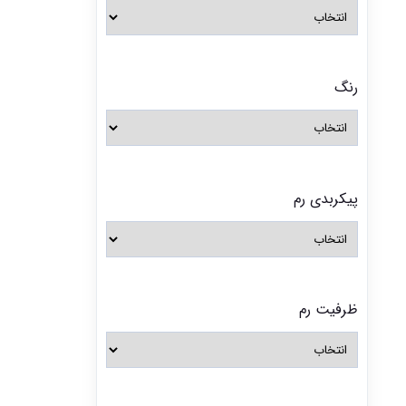
رنگ
پیکربدی رم
ظرفیت رم