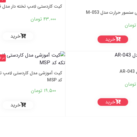
کیت کاردستی لامپ تخته دار مدل K-046
سنسور حرارت مدل M-053
۴۳.۰۰۰
تومان
تومان
خرید
خرید
در ا
A
کد MSP
تومان
۱۹.۵۰۰
تومان
خرید
خرید