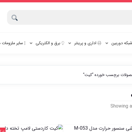
بکه دوربین
اداری و پرینتر
برق و الکتریکی
سایر ملزومات 
ولات برچسب خورده “کیت”
Sorted
Showing al
by
latest
در ا