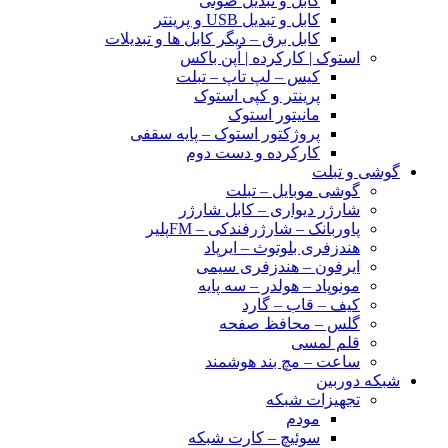
کابل و تبدیل صوتی
کابل و تبدیل USB و پرینتر
کابل برق – دیگر کابل ها و تبدیلات
استوک | کارکرده | اُپن باکس
کیس – لپ تاپ – تبلت
پرینتر و کپی استوک
مانیتور استوک
پروژکتور استوک – پایه سقفی
کارکرده و دست دوم
گوشی و تبلت
گوشی موبایل – تبلت
شارژر دیواری – کابل شارژر
پاوربانک – شارژرفندکی – FMپلیر
هندزفری بلوتوث – ایرپاد
ایرفون – هندزفری سیمی
مونوپاد – هولدر – سه پایه
کیف – قاب – گارد
گلس – محافظ صفحه
قلم لمسی
ساعت – مچ بند هوشمند
شبکه دوربین
تجهیزات شبکه
مودم
سوئیچ – کارت شبکه