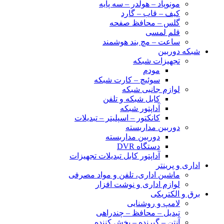
مونوپاد – هولدر – سه پایه
کیف – قاب – گارد
گلس – محافظ صفحه
قلم لمسی
ساعت – مچ بند هوشمند
شبکه دوربین
تجهیزات شبکه
مودم
سوئیچ – کارت شبکه
لوازم جانبی شبکه
کابل شبکه و تلفن
آداپتور شبکه
کانکتور – اسپلیتر – تبدیلات
دوربین مداربسته
دوربین مداربسته
دستگاه DVR
آداپتور کابل تبدیلات تجهیزات
اداری و پرینتر
ماشین اداری، تلفن و مواد مصرفی
لوازم اداری و نوشت افزار
برق و الکتریکی
لامپ و روشنایی
تبدیل – محافظ – چندراهی
آنتن – گیرنده – پخش کننده