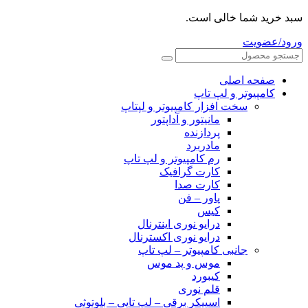
سبد خرید شما خالی است.
ورود/عضویت
صفحه اصلی
کامپیوتر و‌‌‌‌‌ لپ تاپ
سخت افزار کامپیوتر و لپتاپ
مانیتور و آداپتور
پردازنده
مادربرد
رم کامپیوتر و لپ تاپ
کارت گرافیک
کارت صدا
پاور – فن
کیس
درایو نوری اینترنال
درایو نوری اکسترنال
جانبی کامپیوتر – لپ تاپ
موس و پد موس
کیبورد
قلم نوری
اسپیکر برقی – لپ تاپی – بلوتوثی