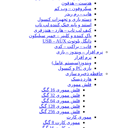
هدست – هدفون
میکروفون – وب کم
هاب – رم ریدر
دسته بازی و تجهیزات کنسول
استند و پایه خنک کننده لپ تاپ
کیف لپ تاپ – هارد – هندزفری
پاک کننده و کلینر – خمیر سیلیکون
دانگل بلوتوث USB – AUX
قاب – براکت – کدی
نرم افزار – ویندوز – بازی
نرم افزار
ویندوز(سیستم عامل)
بازی PC و کنسول
حافظه ذخیره سازی
هارد دیسک
فلش مموری
فلش مموری 16 گیگ
فلش مموری 32 گیگ
فلش مموری 64 گیگ
فلش مموری 128 گیگ
فلش مموری 256 گیگ
مموری کارت
مموری کارت 8 گیگ
مموری کارت 16 گیگ