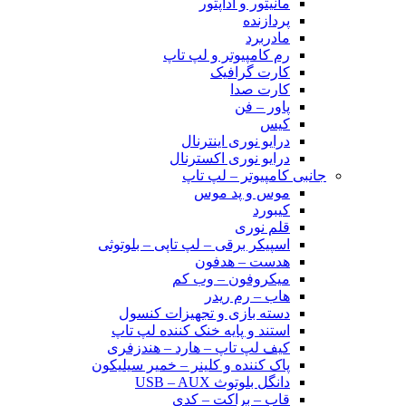
مانیتور و آداپتور
پردازنده
مادربرد
رم کامپیوتر و لپ تاپ
کارت گرافیک
کارت صدا
پاور – فن
کیس
درایو نوری اینترنال
درایو نوری اکسترنال
جانبی کامپیوتر – لپ تاپ
موس و پد موس
کیبورد
قلم نوری
اسپیکر برقی – لپ تاپی – بلوتوثی
هدست – هدفون
میکروفون – وب کم
هاب – رم ریدر
دسته بازی و تجهیزات کنسول
استند و پایه خنک کننده لپ تاپ
کیف لپ تاپ – هارد – هندزفری
پاک کننده و کلینر – خمیر سیلیکون
دانگل بلوتوث USB – AUX
قاب – براکت – کدی