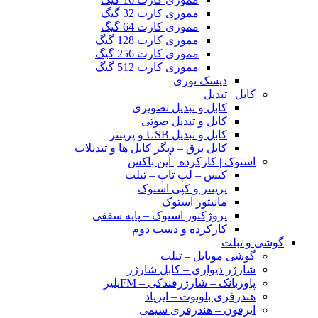
مموری کارت 32 گیگ
مموری کارت 64 گیگ
مموری کارت 128 گیگ
مموری کارت 256 گیگ
مموری کارت 512 گیگ
دیسک نوری
کابل | تبدیل
کابل و تبدیل تصویری
کابل و تبدیل صوتی
کابل و تبدیل USB و پرینتر
کابل برق – دیگر کابل ها و تبدیلات
استوک | کارکرده | اُپن باکس
کیس – لپ تاپ – تبلت
پرینتر و کپی استوک
مانیتور استوک
پروژکتور استوک – پایه سقفی
کارکرده و دست دوم
گوشی و تبلت
گوشی موبایل – تبلت
شارژر دیواری – کابل شارژر
پاوربانک – شارژرفندکی – FMپلیر
هندزفری بلوتوث – ایرپاد
ایرفون – هندزفری سیمی