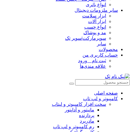
انواع باتری
سایر ملزومات دیجیتال
ابزار سلامت
ابزار آلات
انواع چسب
مد و پوشاک
سوپرمارکت|سوپر تِک
سایر
محصولات
حساب کاربری من
ثبت نام _ ورود
علاقه مندی‌ها
صفحه اصلی
کامپیوتر و‌‌‌‌‌ لپ تاپ
سخت افزار کامپیوتر و لپتاپ
مانیتور و آداپتور
پردازنده
مادربرد
رم کامپیوتر و لپ تاپ