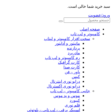
سبد خرید شما خالی است.
ورود/عضویت
صفحه اصلی
کامپیوتر و‌‌‌‌‌ لپ تاپ
سخت افزار کامپیوتر و لپتاپ
مانیتور و آداپتور
پردازنده
مادربرد
رم کامپیوتر و لپ تاپ
کارت گرافیک
کارت صدا
پاور – فن
کیس
درایو نوری اینترنال
درایو نوری اکسترنال
جانبی کامپیوتر – لپ تاپ
موس و پد موس
کیبورد
قلم نوری
اسپیکر برقی – لپ تاپی – بلوتوثی