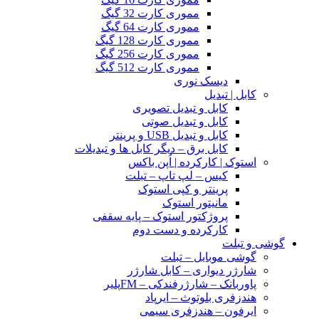
مموری کارت 32 گیگ
مموری کارت 64 گیگ
مموری کارت 128 گیگ
مموری کارت 256 گیگ
مموری کارت 512 گیگ
دیسک نوری
کابل | تبدیل
کابل و تبدیل تصویری
کابل و تبدیل صوتی
کابل و تبدیل USB و پرینتر
کابل برق – دیگر کابل ها و تبدیلات
استوک | کارکرده | اُپن باکس
کیس – لپ تاپ – تبلت
پرینتر و کپی استوک
مانیتور استوک
پروژکتور استوک – پایه سقفی
کارکرده و دست دوم
گوشی و تبلت
گوشی موبایل – تبلت
شارژر دیواری – کابل شارژر
پاوربانک – شارژرفندکی – FMپلیر
هندزفری بلوتوث – ایرپاد
ایرفون – هندزفری سیمی