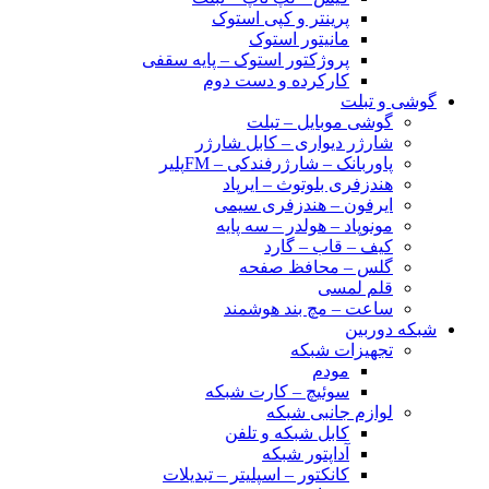
پرینتر و کپی استوک
مانیتور استوک
پروژکتور استوک – پایه سقفی
کارکرده و دست دوم
گوشی و تبلت
گوشی موبایل – تبلت
شارژر دیواری – کابل شارژر
پاوربانک – شارژرفندکی – FMپلیر
هندزفری بلوتوث – ایرپاد
ایرفون – هندزفری سیمی
مونوپاد – هولدر – سه پایه
کیف – قاب – گارد
گلس – محافظ صفحه
قلم لمسی
ساعت – مچ بند هوشمند
شبکه دوربین
تجهیزات شبکه
مودم
سوئیچ – کارت شبکه
لوازم جانبی شبکه
کابل شبکه و تلفن
آداپتور شبکه
کانکتور – اسپلیتر – تبدیلات