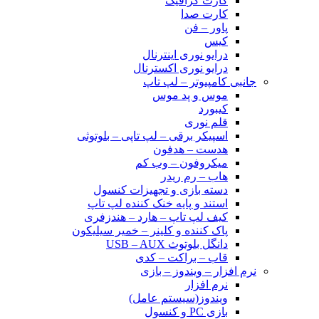
کارت گرافیک
کارت صدا
پاور – فن
کیس
درایو نوری اینترنال
درایو نوری اکسترنال
جانبی کامپیوتر – لپ تاپ
موس و پد موس
کیبورد
قلم نوری
اسپیکر برقی – لپ تاپی – بلوتوثی
هدست – هدفون
میکروفون – وب کم
هاب – رم ریدر
دسته بازی و تجهیزات کنسول
استند و پایه خنک کننده لپ تاپ
کیف لپ تاپ – هارد – هندزفری
پاک کننده و کلینر – خمیر سیلیکون
دانگل بلوتوث USB – AUX
قاب – براکت – کدی
نرم افزار – ویندوز – بازی
نرم افزار
ویندوز(سیستم عامل)
بازی PC و کنسول