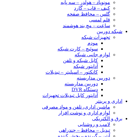
مونوپاد – هولدر – سه پایه
کیف – قاب – گارد
گلس – محافظ صفحه
قلم لمسی
ساعت – مچ بند هوشمند
شبکه دوربین
تجهیزات شبکه
مودم
سوئیچ – کارت شبکه
لوازم جانبی شبکه
کابل شبکه و تلفن
آداپتور شبکه
کانکتور – اسپلیتر – تبدیلات
دوربین مداربسته
دوربین مداربسته
دستگاه DVR
آداپتور کابل تبدیلات تجهیزات
اداری و پرینتر
ماشین اداری، تلفن و مواد مصرفی
لوازم اداری و نوشت افزار
برق و الکتریکی
لامپ و روشنایی
تبدیل – محافظ – چندراهی
آنتن – گیرنده – پخش کننده