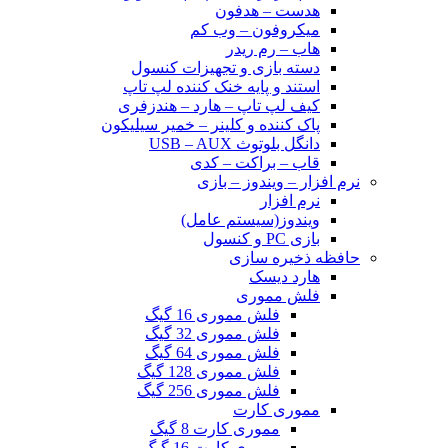
هدست – هدفون
میکروفون – وب کم
هاب – رم ریدر
دسته بازی و تجهیزات کنسول
استند و پایه خنک کننده لپ تاپ
کیف لپ تاپ – هارد – هندزفری
پاک کننده و کلینر – خمیر سیلیکون
دانگل بلوتوث USB – AUX
قاب – براکت – کدی
نرم افزار – ویندوز – بازی
نرم افزار
ویندوز(سیستم عامل)
بازی PC و کنسول
حافظه ذخیره سازی
هارد دیسک
فلش مموری
فلش مموری 16 گیگ
فلش مموری 32 گیگ
فلش مموری 64 گیگ
فلش مموری 128 گیگ
فلش مموری 256 گیگ
مموری کارت
مموری کارت 8 گیگ
مموری کارت 16 گیگ