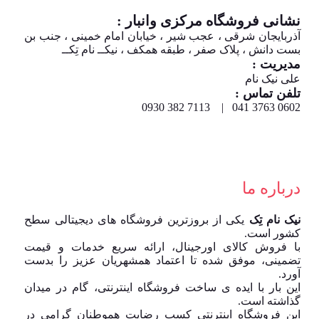
نشانی فروشگاه مرکزی وانبار :
آذربایجان شرقی ، عجب شیر ، خیابان امام خمینی ، جنب بن
بست دانش ، پلاک صفر ، طبقه همکف ، نیکــ نام تِکــ
مدیریت :
علی نیک نام
تلفن تماس :
0602 3763 041 | 7113 382 0930
درباره ما
نیک نام تِک
یکی از بروزترین فروشگاه های دیجیتالی سطح
کشور است.
با فروش کالای اورجینال، ارائه سریع خدمات و قیمت
تضمینی، موفق شده تا اعتماد همشهریان عزیز را بدست
آورد.
این بار با ایده ی ساخت فروشگاه اینترنتی، گام در میدان
گذاشته است.
این فروشگاه اینترنتی کسب رضایت هموطنان گرامی در