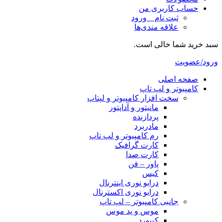
حساب کاربری من
ثبت نام _ ورود
علاقه مندی‌ها
سبد خرید شما خالی است.
ورود/عضویت
صفحه اصلی
کامپیوتر و‌‌‌‌‌ لپ تاپ
سخت افزار کامپیوتر و لپتاپ
مانیتور و آداپتور
پردازنده
مادربرد
رم کامپیوتر و لپ تاپ
کارت گرافیک
کارت صدا
پاور – فن
کیس
درایو نوری اینترنال
درایو نوری اکسترنال
جانبی کامپیوتر – لپ تاپ
موس و پد موس
کیبورد