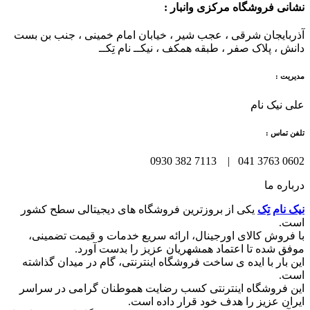
نشانی فروشگاه مرکزی وانبار :
آذربایجان شرقی ، عجب شیر ، خیابان امام خمینی ، جنب بن بست
دانش ، پلاک صفر ، طبقه همکف ، نیکــ نام تِکــ
مدیریت :
علی نیک نام
تلفن تماس :
0602 3763 041 | 7113 382 0930
درباره ما
نیک نام تِک
یکی از بروزترین فروشگاه های دیجیتالی سطح کشور
است.
با فروش کالای اورجینال، ارائه سریع خدمات و قیمت تضمینی،
موفق شده تا اعتماد همشهریان عزیز را بدست آورد.
این بار با ایده ی ساخت فروشگاه اینترنتی، گام در میدان گذاشته
است.
این فروشگاه اینترنتی کسب رضایت هموطنان گرامی در سراسر
ایران عزیز را هدف خود قرار داده است.