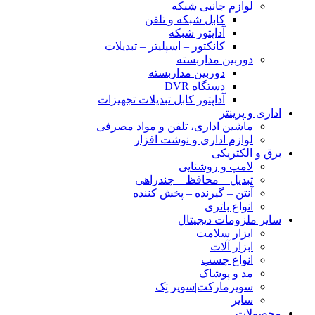
لوازم جانبی شبکه
کابل شبکه و تلفن
آداپتور شبکه
کانکتور – اسپلیتر – تبدیلات
دوربین مداربسته
دوربین مداربسته
دستگاه DVR
آداپتور کابل تبدیلات تجهیزات
اداری و پرینتر
ماشین اداری، تلفن و مواد مصرفی
لوازم اداری و نوشت افزار
برق و الکتریکی
لامپ و روشنایی
تبدیل – محافظ – چندراهی
آنتن – گیرنده – پخش کننده
انواع باتری
سایر ملزومات دیجیتال
ابزار سلامت
ابزار آلات
انواع چسب
مد و پوشاک
سوپرمارکت|سوپر تِک
سایر
محصولات