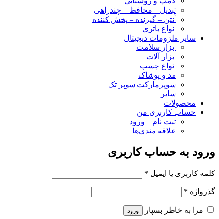
لامپ و روشنایی
تبدیل – محافظ – چندراهی
آنتن – گیرنده – پخش کننده
انواع باتری
سایر ملزومات دیجیتال
ابزار سلامت
ابزار آلات
انواع چسب
مد و پوشاک
سوپرمارکت|سوپر تِک
سایر
محصولات
حساب کاربری من
ثبت نام _ ورود
علاقه مندی‌ها
ورود به حساب کاربری
کلمه کاربری یا ایمیل
*
گذرواژه
*
مرا به خاطر بسپار
ورود