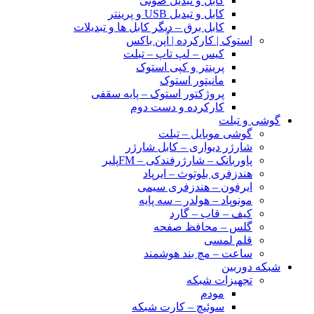
کابل و تبدیل صوتی
کابل و تبدیل USB و پرینتر
کابل برق – دیگر کابل ها و تبدیلات
استوک | کارکرده | اُپن باکس
کیس – لپ تاپ – تبلت
پرینتر و کپی استوک
مانیتور استوک
پروژکتور استوک – پایه سقفی
کارکرده و دست دوم
گوشی و تبلت
گوشی موبایل – تبلت
شارژر دیواری – کابل شارژر
پاوربانک – شارژرفندکی – FMپلیر
هندزفری بلوتوث – ایرپاد
ایرفون – هندزفری سیمی
مونوپاد – هولدر – سه پایه
کیف – قاب – گارد
گلس – محافظ صفحه
قلم لمسی
ساعت – مچ بند هوشمند
شبکه دوربین
تجهیزات شبکه
مودم
سوئیچ – کارت شبکه