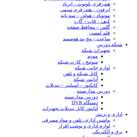
هندزفری بلوتوث – ایرپاد
ایرفون – هندزفری سیمی
مونوپاد – هولدر – سه پایه
کیف – قاب – گارد
گلس – محافظ صفحه
قلم لمسی
ساعت – مچ بند هوشمند
شبکه دوربین
تجهیزات شبکه
مودم
سوئیچ – کارت شبکه
لوازم جانبی شبکه
کابل شبکه و تلفن
آداپتور شبکه
کانکتور – اسپلیتر – تبدیلات
دوربین مداربسته
دوربین مداربسته
دستگاه DVR
آداپتور کابل تبدیلات تجهیزات
اداری و پرینتر
ماشین اداری، تلفن و مواد مصرفی
لوازم اداری و نوشت افزار
برق و الکتریکی