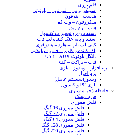
قلم نوری
اسپیکر برقی – لپ تاپی – بلوتوثی
هدست – هدفون
میکروفون – وب کم
هاب – رم ریدر
دسته بازی و تجهیزات کنسول
استند و پایه خنک کننده لپ تاپ
کیف لپ تاپ – هارد – هندزفری
پاک کننده و کلینر – خمیر سیلیکون
دانگل بلوتوث USB – AUX
قاب – براکت – کدی
نرم افزار – ویندوز – بازی
نرم افزار
ویندوز(سیستم عامل)
بازی PC و کنسول
حافظه ذخیره سازی
هارد دیسک
فلش مموری
فلش مموری 16 گیگ
فلش مموری 32 گیگ
فلش مموری 64 گیگ
فلش مموری 128 گیگ
فلش مموری 256 گیگ