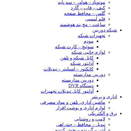
مونوپاد – هولدر – سه پایه
کیف – قاب – گارد
گلس – محافظ صفحه
قلم لمسی
ساعت – مچ بند هوشمند
شبکه دوربین
تجهیزات شبکه
مودم
سوئیچ – کارت شبکه
لوازم جانبی شبکه
کابل شبکه و تلفن
آداپتور شبکه
کانکتور – اسپلیتر – تبدیلات
دوربین مداربسته
دوربین مداربسته
دستگاه DVR
آداپتور کابل تبدیلات تجهیزات
اداری و پرینتر
ماشین اداری، تلفن و مواد مصرفی
لوازم اداری و نوشت افزار
برق و الکتریکی
لامپ و روشنایی
تبدیل – محافظ – چندراهی
آنتن – گیرنده – پخش کننده