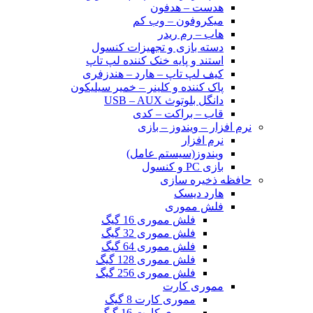
هدست – هدفون
میکروفون – وب کم
هاب – رم ریدر
دسته بازی و تجهیزات کنسول
استند و پایه خنک کننده لپ تاپ
کیف لپ تاپ – هارد – هندزفری
پاک کننده و کلینر – خمیر سیلیکون
دانگل بلوتوث USB – AUX
قاب – براکت – کدی
نرم افزار – ویندوز – بازی
نرم افزار
ویندوز(سیستم عامل)
بازی PC و کنسول
حافظه ذخیره سازی
هارد دیسک
فلش مموری
فلش مموری 16 گیگ
فلش مموری 32 گیگ
فلش مموری 64 گیگ
فلش مموری 128 گیگ
فلش مموری 256 گیگ
مموری کارت
مموری کارت 8 گیگ
مموری کارت 16 گیگ