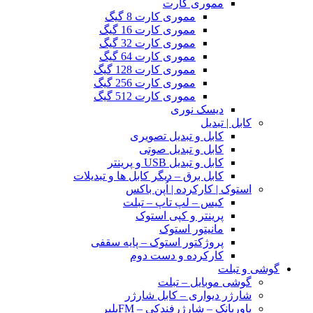
مموری کارت
مموری کارت 8 گیگ
مموری کارت 16 گیگ
مموری کارت 32 گیگ
مموری کارت 64 گیگ
مموری کارت 128 گیگ
مموری کارت 256 گیگ
مموری کارت 512 گیگ
دیسک نوری
کابل | تبدیل
کابل و تبدیل تصویری
کابل و تبدیل صوتی
کابل و تبدیل USB و پرینتر
کابل برق – دیگر کابل ها و تبدیلات
استوک | کارکرده | اُپن باکس
کیس – لپ تاپ – تبلت
پرینتر و کپی استوک
مانیتور استوک
پروژکتور استوک – پایه سقفی
کارکرده و دست دوم
گوشی و تبلت
گوشی موبایل – تبلت
شارژر دیواری – کابل شارژر
پاوربانک – شارژرفندکی – FMپلیر