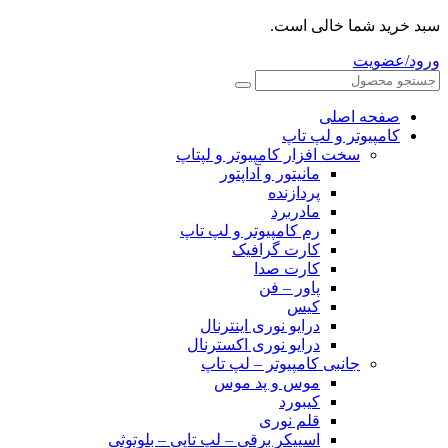
سبد خرید شما خالی است.
ورود/عضویت
صفحه اصلی
کامپیوتر و‌‌‌‌‌ لپ تاپ
سخت افزار کامپیوتر و لپتاپ
مانیتور و آداپتور
پردازنده
مادربرد
رم کامپیوتر و لپ تاپ
کارت گرافیک
کارت صدا
پاور – فن
کیس
درایو نوری اینترنال
درایو نوری اکسترنال
جانبی کامپیوتر – لپ تاپ
موس و پد موس
کیبورد
قلم نوری
اسپیکر برقی – لپ تاپی – بلوتوثی