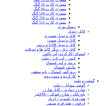
مموری کارت 32 گیگ
مموری کارت 64 گیگ
مموری کارت 128 گیگ
مموری کارت 256 گیگ
مموری کارت 512 گیگ
دیسک نوری
کابل | تبدیل
کابل و تبدیل تصویری
کابل و تبدیل صوتی
کابل و تبدیل USB و پرینتر
کابل برق – دیگر کابل ها و تبدیلات
استوک | کارکرده | اُپن باکس
کیس – لپ تاپ – تبلت
پرینتر و کپی استوک
مانیتور استوک
پروژکتور استوک – پایه سقفی
کارکرده و دست دوم
گوشی و تبلت
گوشی موبایل – تبلت
شارژر دیواری – کابل شارژر
پاوربانک – شارژرفندکی – FMپلیر
هندزفری بلوتوث – ایرپاد
ایرفون – هندزفری سیمی