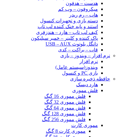
هدست – هدفون
میکروفون – وب کم
هاب – رم ریدر
دسته بازی و تجهیزات کنسول
استند و پایه خنک کننده لپ تاپ
کیف لپ تاپ – هارد – هندزفری
پاک کننده و کلینر – خمیر سیلیکون
دانگل بلوتوث USB – AUX
قاب – براکت – کدی
نرم افزار – ویندوز – بازی
نرم افزار
ویندوز(سیستم عامل)
بازی PC و کنسول
حافظه ذخیره سازی
هارد دیسک
فلش مموری
فلش مموری 16 گیگ
فلش مموری 32 گیگ
فلش مموری 64 گیگ
فلش مموری 128 گیگ
فلش مموری 256 گیگ
مموری کارت
مموری کارت 8 گیگ
مموری کارت 16 گیگ