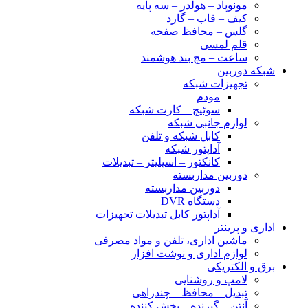
مونوپاد – هولدر – سه پایه
کیف – قاب – گارد
گلس – محافظ صفحه
قلم لمسی
ساعت – مچ بند هوشمند
شبکه دوربین
تجهیزات شبکه
مودم
سوئیچ – کارت شبکه
لوازم جانبی شبکه
کابل شبکه و تلفن
آداپتور شبکه
کانکتور – اسپلیتر – تبدیلات
دوربین مداربسته
دوربین مداربسته
دستگاه DVR
آداپتور کابل تبدیلات تجهیزات
اداری و پرینتر
ماشین اداری، تلفن و مواد مصرفی
لوازم اداری و نوشت افزار
برق و الکتریکی
لامپ و روشنایی
تبدیل – محافظ – چندراهی
آنتن – گیرنده – پخش کننده