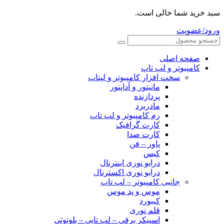
سبد خرید شما خالی است.
ورود/عضویت
صفحه اصلی
کامپیوتر و‌‌‌‌‌ لپ تاپ
سخت افزار کامپیوتر و لپتاپ
مانیتور و آداپتور
پردازنده
مادربرد
رم کامپیوتر و لپ تاپ
کارت گرافیک
کارت صدا
پاور – فن
کیس
درایو نوری اینترنال
درایو نوری اکسترنال
جانبی کامپیوتر – لپ تاپ
موس و پد موس
کیبورد
قلم نوری
اسپیکر برقی – لپ تاپی – بلوتوثی