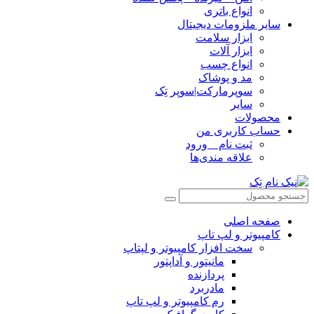
انواع باتری
سایر ملزومات دیجیتال
ابزار سلامت
ابزار آلات
انواع چسب
مد و پوشاک
سوپرمارکت|سوپر تِک
سایر
محصولات
حساب کاربری من
ثبت نام _ ورود
علاقه مندی‌ها
صفحه اصلی
کامپیوتر و‌‌‌‌‌ لپ تاپ
سخت افزار کامپیوتر و لپتاپ
مانیتور و آداپتور
پردازنده
مادربرد
رم کامپیوتر و لپ تاپ