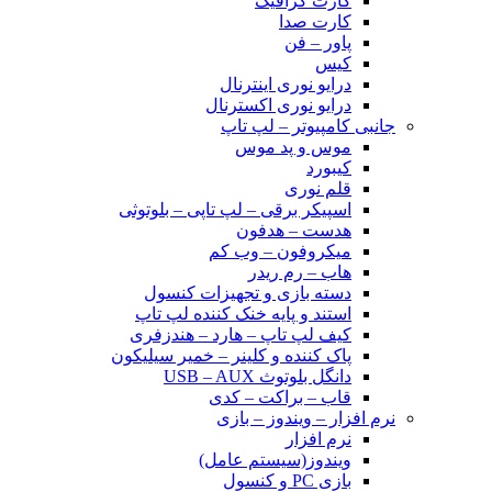
کارت گرافیک
کارت صدا
پاور – فن
کیس
درایو نوری اینترنال
درایو نوری اکسترنال
جانبی کامپیوتر – لپ تاپ
موس و پد موس
کیبورد
قلم نوری
اسپیکر برقی – لپ تاپی – بلوتوثی
هدست – هدفون
میکروفون – وب کم
هاب – رم ریدر
دسته بازی و تجهیزات کنسول
استند و پایه خنک کننده لپ تاپ
کیف لپ تاپ – هارد – هندزفری
پاک کننده و کلینر – خمیر سیلیکون
دانگل بلوتوث USB – AUX
قاب – براکت – کدی
نرم افزار – ویندوز – بازی
نرم افزار
ویندوز(سیستم عامل)
بازی PC و کنسول