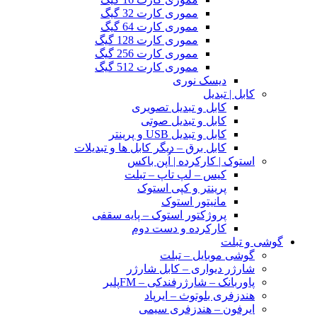
مموری کارت 32 گیگ
مموری کارت 64 گیگ
مموری کارت 128 گیگ
مموری کارت 256 گیگ
مموری کارت 512 گیگ
دیسک نوری
کابل | تبدیل
کابل و تبدیل تصویری
کابل و تبدیل صوتی
کابل و تبدیل USB و پرینتر
کابل برق – دیگر کابل ها و تبدیلات
استوک | کارکرده | اُپن باکس
کیس – لپ تاپ – تبلت
پرینتر و کپی استوک
مانیتور استوک
پروژکتور استوک – پایه سقفی
کارکرده و دست دوم
گوشی و تبلت
گوشی موبایل – تبلت
شارژر دیواری – کابل شارژر
پاوربانک – شارژرفندکی – FMپلیر
هندزفری بلوتوث – ایرپاد
ایرفون – هندزفری سیمی