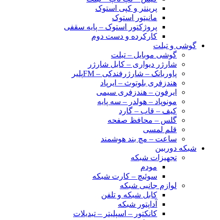
پرینتر و کپی استوک
مانیتور استوک
پروژکتور استوک – پایه سقفی
کارکرده و دست دوم
گوشی و تبلت
گوشی موبایل – تبلت
شارژر دیواری – کابل شارژر
پاوربانک – شارژرفندکی – FMپلیر
هندزفری بلوتوث – ایرپاد
ایرفون – هندزفری سیمی
مونوپاد – هولدر – سه پایه
کیف – قاب – گارد
گلس – محافظ صفحه
قلم لمسی
ساعت – مچ بند هوشمند
شبکه دوربین
تجهیزات شبکه
مودم
سوئیچ – کارت شبکه
لوازم جانبی شبکه
کابل شبکه و تلفن
آداپتور شبکه
کانکتور – اسپلیتر – تبدیلات