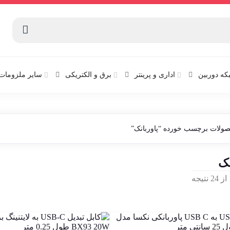
که دوربین
اداری و پرینتر
برق و الکتریکی
سایر ملزومات 
ولات برچسب خورده “پاوربانک”
نک
Sorted
by
latest