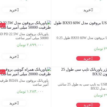
خرید
خرید
در ان
کابل USB-C بروفون مدل BX93 60W طول 0.25
50000 میلی‌ آمپر ساعت
۲.۸۹۹.۰۰۰
تومان
۲
تومان
خرید
خرید
در ان
کابل تبدیل USB به تایپ سی به طول 25 سانتی
آمپر ساعت
ل BX32
۱.۲۸۳.۰۰۰
تومان
۲
تومان
خرید
خرید