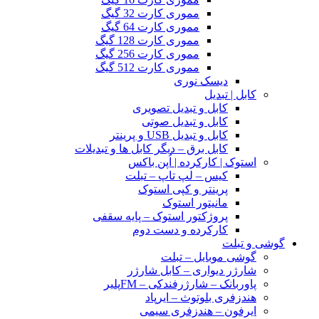
مموری کارت 32 گیگ
مموری کارت 64 گیگ
مموری کارت 128 گیگ
مموری کارت 256 گیگ
مموری کارت 512 گیگ
دیسک نوری
کابل | تبدیل
کابل و تبدیل تصویری
کابل و تبدیل صوتی
کابل و تبدیل USB و پرینتر
کابل برق – دیگر کابل ها و تبدیلات
استوک | کارکرده | اُپن باکس
کیس – لپ تاپ – تبلت
پرینتر و کپی استوک
مانیتور استوک
پروژکتور استوک – پایه سقفی
کارکرده و دست دوم
گوشی و تبلت
گوشی موبایل – تبلت
شارژر دیواری – کابل شارژر
پاوربانک – شارژرفندکی – FMپلیر
هندزفری بلوتوث – ایرپاد
ایرفون – هندزفری سیمی