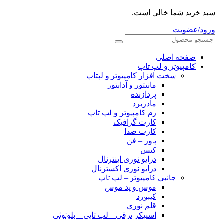
سبد خرید شما خالی است.
ورود/عضویت
صفحه اصلی
کامپیوتر و‌‌‌‌‌ لپ تاپ
سخت افزار کامپیوتر و لپتاپ
مانیتور و آداپتور
پردازنده
مادربرد
رم کامپیوتر و لپ تاپ
کارت گرافیک
کارت صدا
پاور – فن
کیس
درایو نوری اینترنال
درایو نوری اکسترنال
جانبی کامپیوتر – لپ تاپ
موس و پد موس
کیبورد
قلم نوری
اسپیکر برقی – لپ تاپی – بلوتوثی