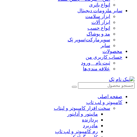
انواع باتری
سایر ملزومات دیجیتال
ابزار سلامت
ابزار آلات
انواع چسب
مد و پوشاک
سوپرمارکت|سوپر تِک
سایر
محصولات
حساب کاربری من
ثبت نام _ ورود
علاقه مندی‌ها
صفحه اصلی
کامپیوتر و‌‌‌‌‌ لپ تاپ
سخت افزار کامپیوتر و لپتاپ
مانیتور و آداپتور
پردازنده
مادربرد
رم کامپیوتر و لپ تاپ