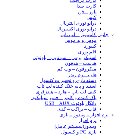
کارت گرافیک
کارت صدا
پاور – فن
کیس
درایو نوری اینترنال
درایو نوری اکسترنال
جانبی کامپیوتر – لپ تاپ
موس و پد موس
کیبورد
قلم نوری
اسپیکر برقی – لپ تاپی – بلوتوثی
هدست – هدفون
میکروفون – وب کم
هاب – رم ریدر
دسته بازی و تجهیزات کنسول
استند و پایه خنک کننده لپ تاپ
کیف لپ تاپ – هارد – هندزفری
پاک کننده و کلینر – خمیر سیلیکون
دانگل بلوتوث USB – AUX
قاب – براکت – کدی
نرم افزار – ویندوز – بازی
نرم افزار
ویندوز(سیستم عامل)
بازی PC و کنسول