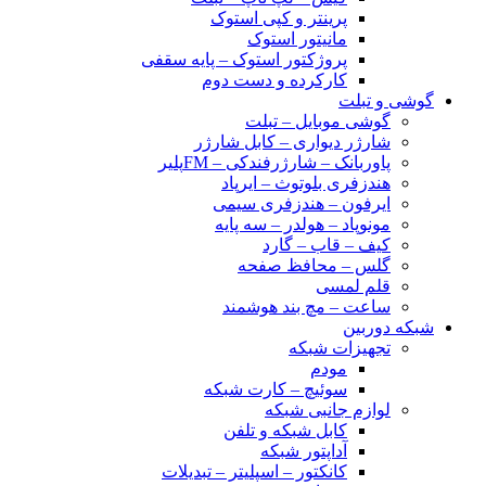
پرینتر و کپی استوک
مانیتور استوک
پروژکتور استوک – پایه سقفی
کارکرده و دست دوم
گوشی و تبلت
گوشی موبایل – تبلت
شارژر دیواری – کابل شارژر
پاوربانک – شارژرفندکی – FMپلیر
هندزفری بلوتوث – ایرپاد
ایرفون – هندزفری سیمی
مونوپاد – هولدر – سه پایه
کیف – قاب – گارد
گلس – محافظ صفحه
قلم لمسی
ساعت – مچ بند هوشمند
شبکه دوربین
تجهیزات شبکه
مودم
سوئیچ – کارت شبکه
لوازم جانبی شبکه
کابل شبکه و تلفن
آداپتور شبکه
کانکتور – اسپلیتر – تبدیلات