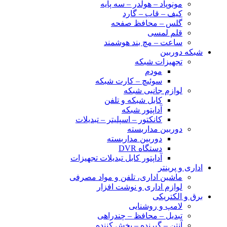
مونوپاد – هولدر – سه پایه
کیف – قاب – گارد
گلس – محافظ صفحه
قلم لمسی
ساعت – مچ بند هوشمند
شبکه دوربین
تجهیزات شبکه
مودم
سوئیچ – کارت شبکه
لوازم جانبی شبکه
کابل شبکه و تلفن
آداپتور شبکه
کانکتور – اسپلیتر – تبدیلات
دوربین مداربسته
دوربین مداربسته
دستگاه DVR
آداپتور کابل تبدیلات تجهیزات
اداری و پرینتر
ماشین اداری، تلفن و مواد مصرفی
لوازم اداری و نوشت افزار
برق و الکتریکی
لامپ و روشنایی
تبدیل – محافظ – چندراهی
آنتن – گیرنده – پخش کننده