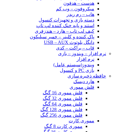
هدست – هدفون
میکروفون – وب کم
هاب – رم ریدر
دسته بازی و تجهیزات کنسول
استند و پایه خنک کننده لپ تاپ
کیف لپ تاپ – هارد – هندزفری
پاک کننده و کلینر – خمیر سیلیکون
دانگل بلوتوث USB – AUX
قاب – براکت – کدی
نرم افزار – ویندوز – بازی
نرم افزار
ویندوز(سیستم عامل)
بازی PC و کنسول
حافظه ذخیره سازی
هارد دیسک
فلش مموری
فلش مموری 16 گیگ
فلش مموری 32 گیگ
فلش مموری 64 گیگ
فلش مموری 128 گیگ
فلش مموری 256 گیگ
مموری کارت
مموری کارت 8 گیگ
مموری کارت 16 گیگ