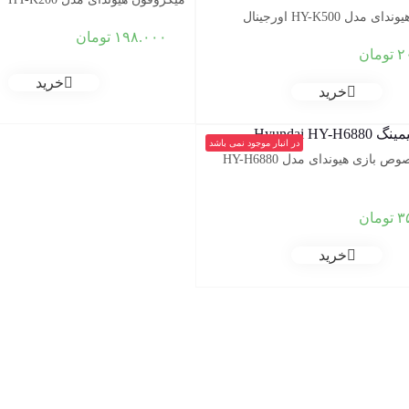
دل HY-K500 اورجینال
۱۹۸.۰۰۰
تومان
۲
تومان
خرید
خرید
در انبار موجود نمی باشد
ازی هیوندای مدل HY-H6880
۳
تومان
خرید