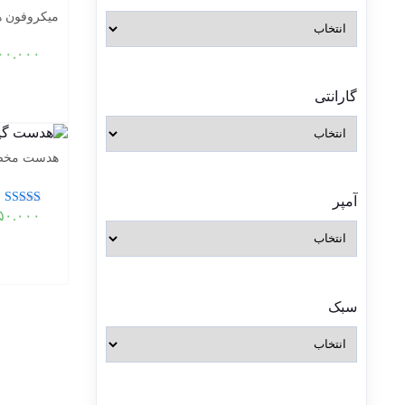
میکروفون هیوندای م
۰۰.۰۰۰
گارانتی
هدست مخصوص ب
آمپر
نمره
۵۰.۰۰۰
5.00
از 5
سبک