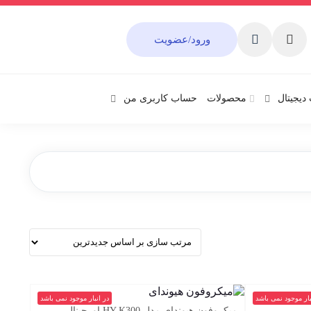
ورود/عضویت
دیجیتال
محصولات
حساب کاربری من
بار موجود نمی باشد
در انبار موجود نمی باشد
میکروفون هیوندای مدل HY-K300 اورجینال