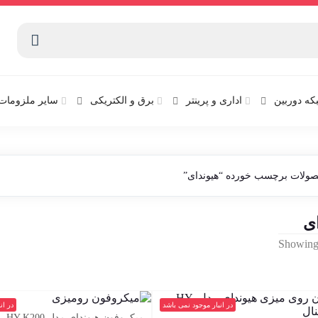
که دوربین
اداری و پرینتر
برق و الکتریکی
سایر ملزومات 
ولات برچسب خورده “هیوندای”
ای
Sorted
Showing 
by
latest
در انبار موجود نمی باشد
در ان
میکروفون هیوندای مدل HY-K200