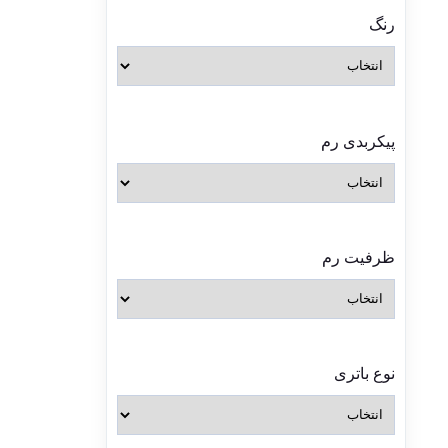
رنگ
پیکربدی رم
ظرفیت رم
نوع باتری