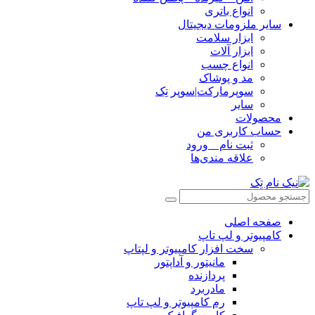
انواع باتری
سایر ملزومات دیجیتال
ابزار سلامت
ابزار آلات
انواع چسب
مد و پوشاک
سوپرمارکت|سوپر تِک
سایر
محصولات
حساب کاربری من
ثبت نام _ ورود
علاقه مندی‌ها
صفحه اصلی
کامپیوتر و‌‌‌‌‌ لپ تاپ
سخت افزار کامپیوتر و لپتاپ
مانیتور و آداپتور
پردازنده
مادربرد
رم کامپیوتر و لپ تاپ