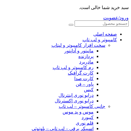
سبد خرید شما خالی است.
ورود/عضویت
صفحه اصلی
کامپیوتر و‌‌‌‌‌ لپ تاپ
سخت افزار کامپیوتر و لپتاپ
مانیتور و آداپتور
پردازنده
مادربرد
رم کامپیوتر و لپ تاپ
کارت گرافیک
کارت صدا
پاور – فن
کیس
درایو نوری اینترنال
درایو نوری اکسترنال
جانبی کامپیوتر – لپ تاپ
موس و پد موس
کیبورد
قلم نوری
اسپیکر برقی – لپ تاپی – بلوتوثی