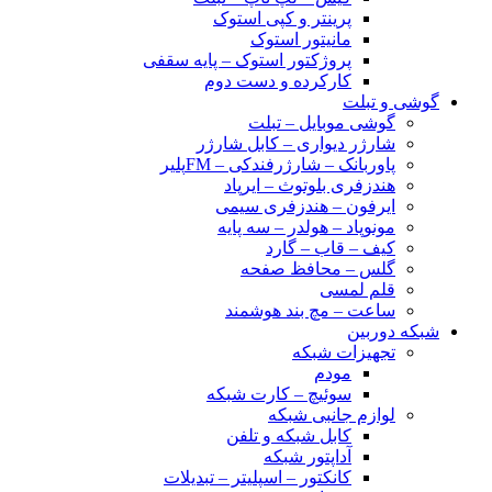
پرینتر و کپی استوک
مانیتور استوک
پروژکتور استوک – پایه سقفی
کارکرده و دست دوم
گوشی و تبلت
گوشی موبایل – تبلت
شارژر دیواری – کابل شارژر
پاوربانک – شارژرفندکی – FMپلیر
هندزفری بلوتوث – ایرپاد
ایرفون – هندزفری سیمی
مونوپاد – هولدر – سه پایه
کیف – قاب – گارد
گلس – محافظ صفحه
قلم لمسی
ساعت – مچ بند هوشمند
شبکه دوربین
تجهیزات شبکه
مودم
سوئیچ – کارت شبکه
لوازم جانبی شبکه
کابل شبکه و تلفن
آداپتور شبکه
کانکتور – اسپلیتر – تبدیلات