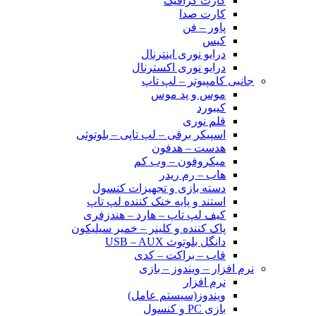
کارت گرافیک
کارت صدا
پاور – فن
کیس
درایو نوری اینترنال
درایو نوری اکسترنال
جانبی کامپیوتر – لپ تاپ
موس و پد موس
کیبورد
قلم نوری
اسپیکر برقی – لپ تاپی – بلوتوثی
هدست – هدفون
میکروفون – وب کم
هاب – رم ریدر
دسته بازی و تجهیزات کنسول
استند و پایه خنک کننده لپ تاپ
کیف لپ تاپ – هارد – هندزفری
پاک کننده و کلینر – خمیر سیلیکون
دانگل بلوتوث USB – AUX
قاب – براکت – کدی
نرم افزار – ویندوز – بازی
نرم افزار
ویندوز(سیستم عامل)
بازی PC و کنسول