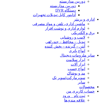
دوربین مداربسته
دوربین مداربسته
دستگاه DVR
آداپتور کابل تبدیلات تجهیزات
اداری و پرینتر
ماشین اداری، تلفن و مواد مصرفی
لوازم اداری و نوشت افزار
برق و الکتریکی
لامپ و روشنایی
تبدیل – محافظ – چندراهی
آنتن – گیرنده – پخش کننده
انواع باتری
سایر ملزومات دیجیتال
ابزار سلامت
ابزار آلات
انواع چسب
مد و پوشاک
سوپرمارکت|سوپر تِک
سایر
محصولات
حساب کاربری من
ثبت نام _ ورود
علاقه مندی‌ها