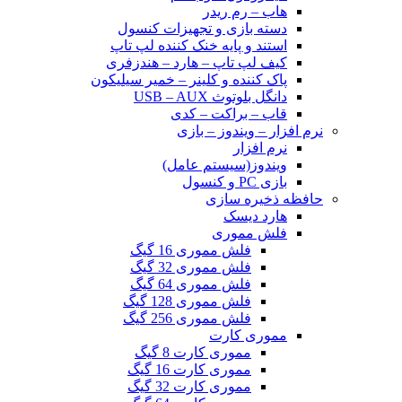
هاب – رم ریدر
دسته بازی و تجهیزات کنسول
استند و پایه خنک کننده لپ تاپ
کیف لپ تاپ – هارد – هندزفری
پاک کننده و کلینر – خمیر سیلیکون
دانگل بلوتوث USB – AUX
قاب – براکت – کدی
نرم افزار – ویندوز – بازی
نرم افزار
ویندوز(سیستم عامل)
بازی PC و کنسول
حافظه ذخیره سازی
هارد دیسک
فلش مموری
فلش مموری 16 گیگ
فلش مموری 32 گیگ
فلش مموری 64 گیگ
فلش مموری 128 گیگ
فلش مموری 256 گیگ
مموری کارت
مموری کارت 8 گیگ
مموری کارت 16 گیگ
مموری کارت 32 گیگ