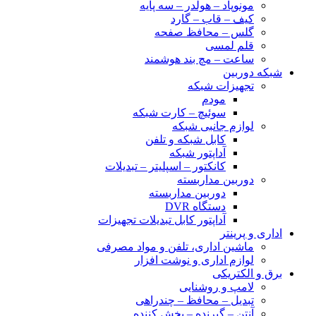
مونوپاد – هولدر – سه پایه
کیف – قاب – گارد
گلس – محافظ صفحه
قلم لمسی
ساعت – مچ بند هوشمند
شبکه دوربین
تجهیزات شبکه
مودم
سوئیچ – کارت شبکه
لوازم جانبی شبکه
کابل شبکه و تلفن
آداپتور شبکه
کانکتور – اسپلیتر – تبدیلات
دوربین مداربسته
دوربین مداربسته
دستگاه DVR
آداپتور کابل تبدیلات تجهیزات
اداری و پرینتر
ماشین اداری، تلفن و مواد مصرفی
لوازم اداری و نوشت افزار
برق و الکتریکی
لامپ و روشنایی
تبدیل – محافظ – چندراهی
آنتن – گیرنده – پخش کننده