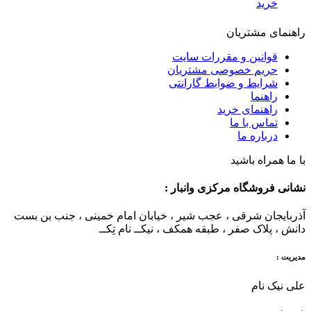
خرید
راهنمای مشتریان
قوانین و مقررات سایت
حریم خصوصی مشتریان
شرایط و ضوابط گارانتی
راهنما
راهنمای خرید
تماس با ما
درباره ما
با ما همراه باشید
نشانی فروشگاه مرکزی وانبار :
آذربایجان شرقی ، عجب شیر ، خیابان امام خمینی ، جنب بن بست
دانش ، پلاک صفر ، طبقه همکف ، نیکــ نام تِکــ
مدیریت :
علی نیک نام