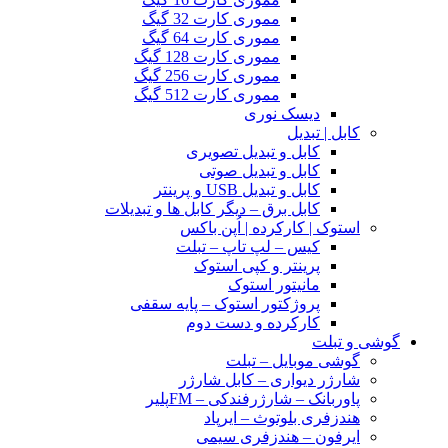
مموری کارت 32 گیگ
مموری کارت 64 گیگ
مموری کارت 128 گیگ
مموری کارت 256 گیگ
مموری کارت 512 گیگ
دیسک نوری
کابل | تبدیل
کابل و تبدیل تصویری
کابل و تبدیل صوتی
کابل و تبدیل USB و پرینتر
کابل برق – دیگر کابل ها و تبدیلات
استوک | کارکرده | اُپن باکس
کیس – لپ تاپ – تبلت
پرینتر و کپی استوک
مانیتور استوک
پروژکتور استوک – پایه سقفی
کارکرده و دست دوم
گوشی و تبلت
گوشی موبایل – تبلت
شارژر دیواری – کابل شارژر
پاوربانک – شارژرفندکی – FMپلیر
هندزفری بلوتوث – ایرپاد
ایرفون – هندزفری سیمی