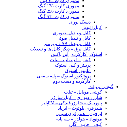
مموری کارت 64 گیگ
مموری کارت 128 گیگ
مموری کارت 256 گیگ
مموری کارت 512 گیگ
دیسک نوری
کابل | تبدیل
کابل و تبدیل تصویری
کابل و تبدیل صوتی
کابل و تبدیل USB و پرینتر
کابل برق – دیگر کابل ها و تبدیلات
استوک | کارکرده | اُپن باکس
کیس – لپ تاپ – تبلت
پرینتر و کپی استوک
مانیتور استوک
پروژکتور استوک – پایه سقفی
کارکرده و دست دوم
گوشی و تبلت
گوشی موبایل – تبلت
شارژر دیواری – کابل شارژر
پاوربانک – شارژرفندکی – FMپلیر
هندزفری بلوتوث – ایرپاد
ایرفون – هندزفری سیمی
مونوپاد – هولدر – سه پایه
کیف – قاب – گارد