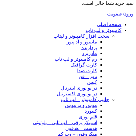
سبد خرید شما خالی است.
ورود/عضویت
صفحه اصلی
کامپیوتر و‌‌‌‌‌ لپ تاپ
سخت افزار کامپیوتر و لپتاپ
مانیتور و آداپتور
پردازنده
مادربرد
رم کامپیوتر و لپ تاپ
کارت گرافیک
کارت صدا
پاور – فن
کیس
درایو نوری اینترنال
درایو نوری اکسترنال
جانبی کامپیوتر – لپ تاپ
موس و پد موس
کیبورد
قلم نوری
اسپیکر برقی – لپ تاپی – بلوتوثی
هدست – هدفون
میکروفون – وب کم