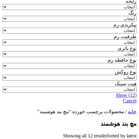
رایحه
رنگ
پیکربدی رم
ظرفیت رم
نوع باتری
نوع حافظه رم
نوع روکش
هیت سینک
Show
(
12
)
Cancel
خانه
/ محصولات برچسب خورده “مچ بند هوشمند”
مچ بند هوشمند
Showing all 12 results
Sorted by latest