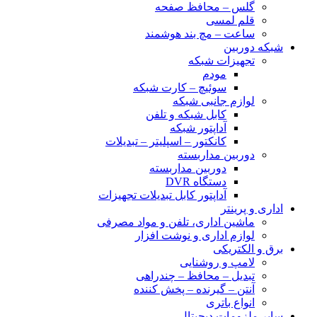
گلس – محافظ صفحه
قلم لمسی
ساعت – مچ بند هوشمند
شبکه دوربین
تجهیزات شبکه
مودم
سوئیچ – کارت شبکه
لوازم جانبی شبکه
کابل شبکه و تلفن
آداپتور شبکه
کانکتور – اسپلیتر – تبدیلات
دوربین مداربسته
دوربین مداربسته
دستگاه DVR
آداپتور کابل تبدیلات تجهیزات
اداری و پرینتر
ماشین اداری، تلفن و مواد مصرفی
لوازم اداری و نوشت افزار
برق و الکتریکی
لامپ و روشنایی
تبدیل – محافظ – چندراهی
آنتن – گیرنده – پخش کننده
انواع باتری
سایر ملزومات دیجیتال