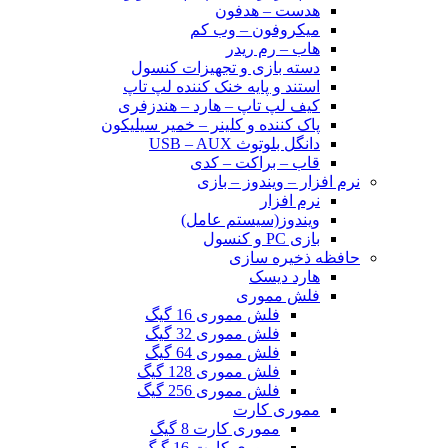
هدست – هدفون
میکروفون – وب کم
هاب – رم ریدر
دسته بازی و تجهیزات کنسول
استند و پایه خنک کننده لپ تاپ
کیف لپ تاپ – هارد – هندزفری
پاک کننده و کلینر – خمیر سیلیکون
دانگل بلوتوث USB – AUX
قاب – براکت – کدی
نرم افزار – ویندوز – بازی
نرم افزار
ویندوز(سیستم عامل)
بازی PC و کنسول
حافظه ذخیره سازی
هارد دیسک
فلش مموری
فلش مموری 16 گیگ
فلش مموری 32 گیگ
فلش مموری 64 گیگ
فلش مموری 128 گیگ
فلش مموری 256 گیگ
مموری کارت
مموری کارت 8 گیگ
مموری کارت 16 گیگ