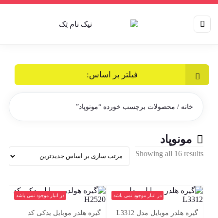
فیلتر بر اساس:
خانه
/ محصولات برچسب خورده “مونوپاد”
مونوپاد
Sorted
Showing all 16 results
by
latest
در انبار موجود نمی باشد
در انبار موجود نمی باشد
گیره هلدر موبایل مدل L3312
گیره هلدر موبایل یدکی کد