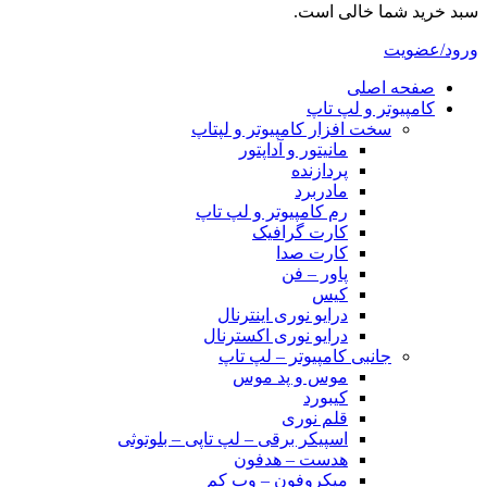
سبد خرید شما خالی است.
ورود/عضویت
صفحه اصلی
کامپیوتر و‌‌‌‌‌ لپ تاپ
سخت افزار کامپیوتر و لپتاپ
مانیتور و آداپتور
پردازنده
مادربرد
رم کامپیوتر و لپ تاپ
کارت گرافیک
کارت صدا
پاور – فن
کیس
درایو نوری اینترنال
درایو نوری اکسترنال
جانبی کامپیوتر – لپ تاپ
موس و پد موس
کیبورد
قلم نوری
اسپیکر برقی – لپ تاپی – بلوتوثی
هدست – هدفون
میکروفون – وب کم