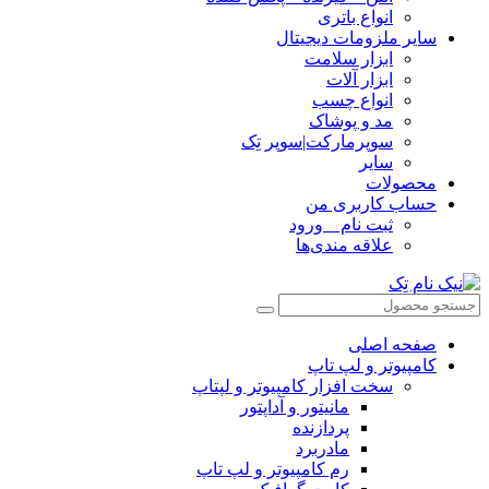
انواع باتری
سایر ملزومات دیجیتال
ابزار سلامت
ابزار آلات
انواع چسب
مد و پوشاک
سوپرمارکت|سوپر تِک
سایر
محصولات
حساب کاربری من
ثبت نام _ ورود
علاقه مندی‌ها
صفحه اصلی
کامپیوتر و‌‌‌‌‌ لپ تاپ
سخت افزار کامپیوتر و لپتاپ
مانیتور و آداپتور
پردازنده
مادربرد
رم کامپیوتر و لپ تاپ