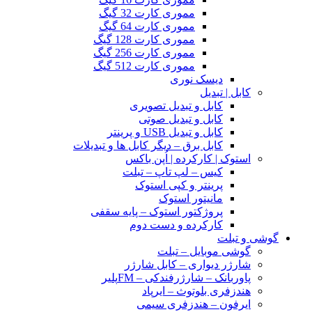
مموری کارت 32 گیگ
مموری کارت 64 گیگ
مموری کارت 128 گیگ
مموری کارت 256 گیگ
مموری کارت 512 گیگ
دیسک نوری
کابل | تبدیل
کابل و تبدیل تصویری
کابل و تبدیل صوتی
کابل و تبدیل USB و پرینتر
کابل برق – دیگر کابل ها و تبدیلات
استوک | کارکرده | اُپن باکس
کیس – لپ تاپ – تبلت
پرینتر و کپی استوک
مانیتور استوک
پروژکتور استوک – پایه سقفی
کارکرده و دست دوم
گوشی و تبلت
گوشی موبایل – تبلت
شارژر دیواری – کابل شارژر
پاوربانک – شارژرفندکی – FMپلیر
هندزفری بلوتوث – ایرپاد
ایرفون – هندزفری سیمی