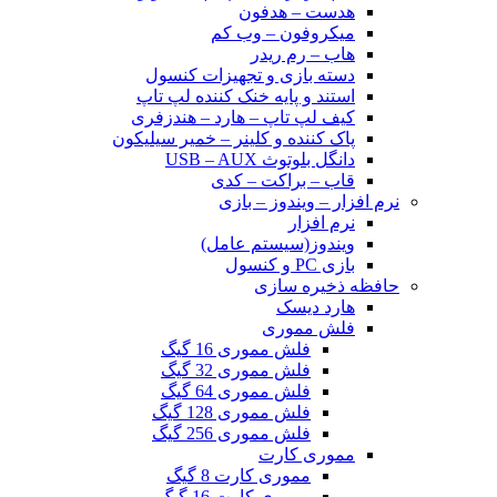
هدست – هدفون
میکروفون – وب کم
هاب – رم ریدر
دسته بازی و تجهیزات کنسول
استند و پایه خنک کننده لپ تاپ
کیف لپ تاپ – هارد – هندزفری
پاک کننده و کلینر – خمیر سیلیکون
دانگل بلوتوث USB – AUX
قاب – براکت – کدی
نرم افزار – ویندوز – بازی
نرم افزار
ویندوز(سیستم عامل)
بازی PC و کنسول
حافظه ذخیره سازی
هارد دیسک
فلش مموری
فلش مموری 16 گیگ
فلش مموری 32 گیگ
فلش مموری 64 گیگ
فلش مموری 128 گیگ
فلش مموری 256 گیگ
مموری کارت
مموری کارت 8 گیگ
مموری کارت 16 گیگ