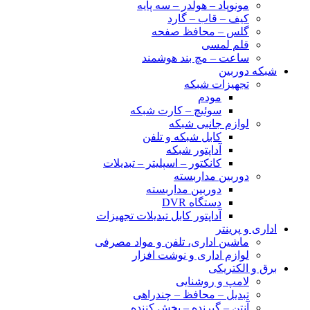
مونوپاد – هولدر – سه پایه
کیف – قاب – گارد
گلس – محافظ صفحه
قلم لمسی
ساعت – مچ بند هوشمند
شبکه دوربین
تجهیزات شبکه
مودم
سوئیچ – کارت شبکه
لوازم جانبی شبکه
کابل شبکه و تلفن
آداپتور شبکه
کانکتور – اسپلیتر – تبدیلات
دوربین مداربسته
دوربین مداربسته
دستگاه DVR
آداپتور کابل تبدیلات تجهیزات
اداری و پرینتر
ماشین اداری، تلفن و مواد مصرفی
لوازم اداری و نوشت افزار
برق و الکتریکی
لامپ و روشنایی
تبدیل – محافظ – چندراهی
آنتن – گیرنده – پخش کننده