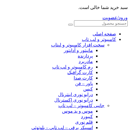
سبد خرید شما خالی است.
ورود/عضویت
صفحه اصلی
کامپیوتر و‌‌‌‌‌ لپ تاپ
سخت افزار کامپیوتر و لپتاپ
مانیتور و آداپتور
پردازنده
مادربرد
رم کامپیوتر و لپ تاپ
کارت گرافیک
کارت صدا
پاور – فن
کیس
درایو نوری اینترنال
درایو نوری اکسترنال
جانبی کامپیوتر – لپ تاپ
موس و پد موس
کیبورد
قلم نوری
اسپیکر برقی – لپ تاپی – بلوتوثی