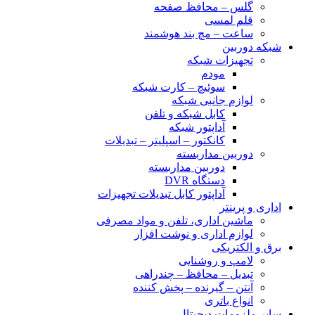
گلس – محافظ صفحه
قلم لمسی
ساعت – مچ بند هوشمند
شبکه دوربین
تجهیزات شبکه
مودم
سوئیچ – کارت شبکه
لوازم جانبی شبکه
کابل شبکه و تلفن
آداپتور شبکه
کانکتور – اسپلیتر – تبدیلات
دوربین مداربسته
دوربین مداربسته
دستگاه DVR
آداپتور کابل تبدیلات تجهیزات
اداری و پرینتر
ماشین اداری، تلفن و مواد مصرفی
لوازم اداری و نوشت افزار
برق و الکتریکی
لامپ و روشنایی
تبدیل – محافظ – چندراهی
آنتن – گیرنده – پخش کننده
انواع باتری
سایر ملزومات دیجیتال