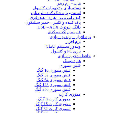
هاب – رم ریدر
دسته بازی و تجهیزات کنسول
استند و پایه خنک کننده لپ تاپ
کیف لپ تاپ – هارد – هندزفری
پاک کننده و کلینر – خمیر سیلیکون
دانگل بلوتوث USB – AUX
قاب – براکت – کدی
نرم افزار – ویندوز – بازی
نرم افزار
ویندوز(سیستم عامل)
بازی PC و کنسول
حافظه ذخیره سازی
هارد دیسک
فلش مموری
فلش مموری 16 گیگ
فلش مموری 32 گیگ
فلش مموری 64 گیگ
فلش مموری 128 گیگ
فلش مموری 256 گیگ
مموری کارت
مموری کارت 8 گیگ
مموری کارت 16 گیگ
مموری کارت 32 گیگ