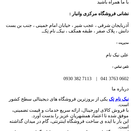
با ما همراه باشید
نشانی فروشگاه مرکزی وانبار :
آذربایجان شرقی ، عجب شیر ، خیابان امام خمینی ، جنب بن بست
دانش ، پلاک صفر ، طبقه همکف ، نیکــ نام تِکــ
مدیریت :
علی نیک نام
تلفن تماس :
0602 3763 041 | 7113 382 0930
درباره ما
نیک نام تِک
یکی از بروزترین فروشگاه های دیجیتالی سطح کشور
است.
با فروش کالای اورجینال، ارائه سریع خدمات و قیمت تضمینی،
موفق شده تا اعتماد همشهریان عزیز را بدست آورد.
این بار با ایده ی ساخت فروشگاه اینترنتی، گام در میدان گذاشته
است.