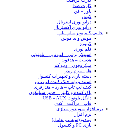
کارت گرافیک
کارت صدا
پاور – فن
کیس
درایو نوری اینترنال
درایو نوری اکسترنال
جانبی کامپیوتر – لپ تاپ
موس و پد موس
کیبورد
قلم نوری
اسپیکر برقی – لپ تاپی – بلوتوثی
هدست – هدفون
میکروفون – وب کم
هاب – رم ریدر
دسته بازی و تجهیزات کنسول
استند و پایه خنک کننده لپ تاپ
کیف لپ تاپ – هارد – هندزفری
پاک کننده و کلینر – خمیر سیلیکون
دانگل بلوتوث USB – AUX
قاب – براکت – کدی
نرم افزار – ویندوز – بازی
نرم افزار
ویندوز(سیستم عامل)
بازی PC و کنسول