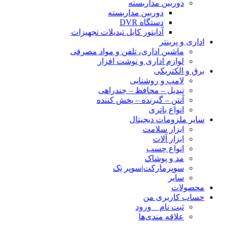
دوربین مداربسته
دوربین مداربسته
دستگاه DVR
آداپتور کابل تبدیلات تجهیزات
اداری و پرینتر
ماشین اداری، تلفن و مواد مصرفی
لوازم اداری و نوشت افزار
برق و الکتریکی
لامپ و روشنایی
تبدیل – محافظ – چندراهی
آنتن – گیرنده – پخش کننده
انواع باتری
سایر ملزومات دیجیتال
ابزار سلامت
ابزار آلات
انواع چسب
مد و پوشاک
سوپرمارکت|سوپر تِک
سایر
محصولات
حساب کاربری من
ثبت نام _ ورود
علاقه مندی‌ها