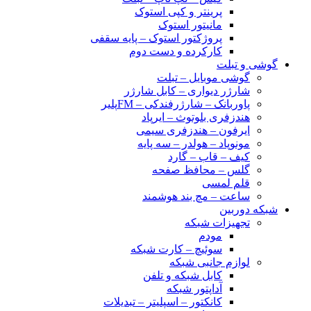
پرینتر و کپی استوک
مانیتور استوک
پروژکتور استوک – پایه سقفی
کارکرده و دست دوم
گوشی و تبلت
گوشی موبایل – تبلت
شارژر دیواری – کابل شارژر
پاوربانک – شارژرفندکی – FMپلیر
هندزفری بلوتوث – ایرپاد
ایرفون – هندزفری سیمی
مونوپاد – هولدر – سه پایه
کیف – قاب – گارد
گلس – محافظ صفحه
قلم لمسی
ساعت – مچ بند هوشمند
شبکه دوربین
تجهیزات شبکه
مودم
سوئیچ – کارت شبکه
لوازم جانبی شبکه
کابل شبکه و تلفن
آداپتور شبکه
کانکتور – اسپلیتر – تبدیلات