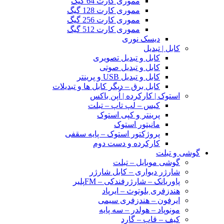
مموری کارت 64 گیگ
مموری کارت 128 گیگ
مموری کارت 256 گیگ
مموری کارت 512 گیگ
دیسک نوری
کابل | تبدیل
کابل و تبدیل تصویری
کابل و تبدیل صوتی
کابل و تبدیل USB و پرینتر
کابل برق – دیگر کابل ها و تبدیلات
استوک | کارکرده | اُپن باکس
کیس – لپ تاپ – تبلت
پرینتر و کپی استوک
مانیتور استوک
پروژکتور استوک – پایه سقفی
کارکرده و دست دوم
گوشی و تبلت
گوشی موبایل – تبلت
شارژر دیواری – کابل شارژر
پاوربانک – شارژرفندکی – FMپلیر
هندزفری بلوتوث – ایرپاد
ایرفون – هندزفری سیمی
مونوپاد – هولدر – سه پایه
کیف – قاب – گارد