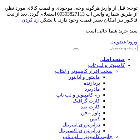
توجه: قبل از واریز هرگونه وجه، موجودی و قیمت کالای مورد نظر،
از طریق شماره واتس اپ 09303827113 استعلام گردد. بعد از ثبت
فاکتور نیز امکان تغییر قیمت وجود دارد. با تشکر.
رد کردن
سبد خرید شما خالی است.
ورود/عضویت
صفحه اصلی
کامپیوتر و‌‌‌‌‌ لپ تاپ
سخت افزار کامپیوتر و لپتاپ
مانیتور و آداپتور
پردازنده
مادربرد
رم کامپیوتر و لپ تاپ
کارت گرافیک
کارت صدا
پاور – فن
کیس
درایو نوری اینترنال
درایو نوری اکسترنال
جانبی کامپیوتر – لپ تاپ