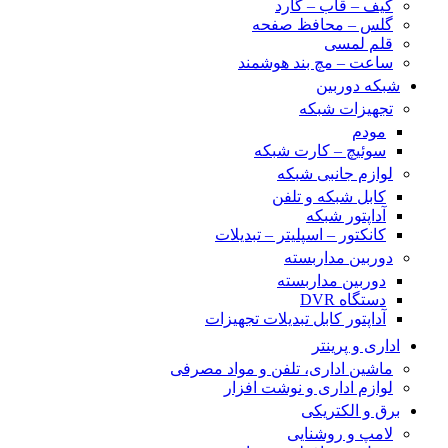
کیف – قاب – گارد
گلس – محافظ صفحه
قلم لمسی
ساعت – مچ بند هوشمند
شبکه دوربین
تجهیزات شبکه
مودم
سوئیچ – کارت شبکه
لوازم جانبی شبکه
کابل شبکه و تلفن
آداپتور شبکه
کانکتور – اسپلیتر – تبدیلات
دوربین مداربسته
دوربین مداربسته
دستگاه DVR
آداپتور کابل تبدیلات تجهیزات
اداری و پرینتر
ماشین اداری، تلفن و مواد مصرفی
لوازم اداری و نوشت افزار
برق و الکتریکی
لامپ و روشنایی