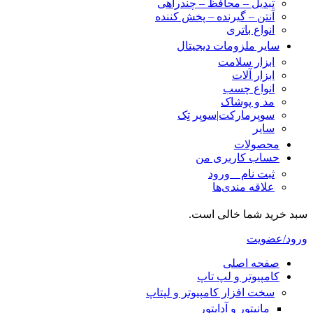
تبدیل – محافظ – چندراهی
آنتن – گیرنده – پخش کننده
انواع باتری
سایر ملزومات دیجیتال
ابزار سلامت
ابزار آلات
انواع چسب
مد و پوشاک
سوپرمارکت|سوپر تِک
سایر
محصولات
حساب کاربری من
ثبت نام _ ورود
علاقه مندی‌ها
سبد خرید شما خالی است.
ورود/عضویت
صفحه اصلی
کامپیوتر و‌‌‌‌‌ لپ تاپ
سخت افزار کامپیوتر و لپتاپ
مانیتور و آداپتور