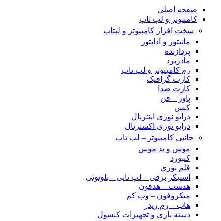
صفحه اصلی
کامپیوتر و‌‌‌‌‌ لپ تاپ
سخت افزار کامپیوتر و لپتاپ
مانیتور و آداپتور
پردازنده
مادربرد
رم کامپیوتر و لپ تاپ
کارت گرافیک
کارت صدا
پاور – فن
کیس
درایو نوری اینترنال
درایو نوری اکسترنال
جانبی کامپیوتر – لپ تاپ
موس و پد موس
کیبورد
قلم نوری
اسپیکر برقی – لپ تاپی – بلوتوثی
هدست – هدفون
میکروفون – وب کم
هاب – رم ریدر
دسته بازی و تجهیزات کنسول