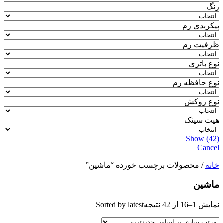
رنگ
پیکربدی رم
ظرفیت رم
نوع باتری
نوع حافظه رم
نوع روکش
هیت سینک
Show
(
42
)
Cancel
خانه
/ محصولات برچسب خورده “ماشین”
ماشین
نمایش 1–16 از 42 نتیجه
Sorted by latest