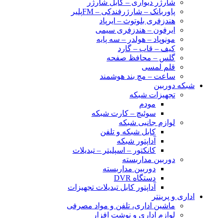
شارژر دیواری – کابل شارژر
پاوربانک – شارژرفندکی – FMپلیر
هندزفری بلوتوث – ایرپاد
ایرفون – هندزفری سیمی
مونوپاد – هولدر – سه پایه
کیف – قاب – گارد
گلس – محافظ صفحه
قلم لمسی
ساعت – مچ بند هوشمند
شبکه دوربین
تجهیزات شبکه
مودم
سوئیچ – کارت شبکه
لوازم جانبی شبکه
کابل شبکه و تلفن
آداپتور شبکه
کانکتور – اسپلیتر – تبدیلات
دوربین مداربسته
دوربین مداربسته
دستگاه DVR
آداپتور کابل تبدیلات تجهیزات
اداری و پرینتر
ماشین اداری، تلفن و مواد مصرفی
لوازم اداری و نوشت افزار