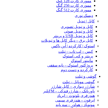
مموری کارت 128 گیگ
مموری کارت 256 گیگ
مموری کارت 512 گیگ
دیسک نوری
کابل | تبدیل
کابل و تبدیل تصویری
کابل و تبدیل صوتی
کابل و تبدیل USB و پرینتر
کابل برق – دیگر کابل ها و تبدیلات
استوک | کارکرده | اُپن باکس
کیس – لپ تاپ – تبلت
پرینتر و کپی استوک
مانیتور استوک
پروژکتور استوک – پایه سقفی
کارکرده و دست دوم
گوشی و تبلت
گوشی موبایل – تبلت
شارژر دیواری – کابل شارژر
پاوربانک – شارژرفندکی – FMپلیر
هندزفری بلوتوث – ایرپاد
ایرفون – هندزفری سیمی
مونوپاد – هولدر – سه پایه