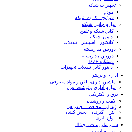
تجهیزات شبکه
مودم
سوئیچ – کارت شبکه
لوازم جانبی شبکه
کابل شبکه و تلفن
آداپتور شبکه
کانکتور – اسپلیتر – تبدیلات
دوربین مداربسته
دوربین مداربسته
دستگاه DVR
آداپتور کابل تبدیلات تجهیزات
اداری و پرینتر
ماشین اداری، تلفن و مواد مصرفی
لوازم اداری و نوشت افزار
برق و الکتریکی
لامپ و روشنایی
تبدیل – محافظ – چندراهی
آنتن – گیرنده – پخش کننده
انواع باتری
سایر ملزومات دیجیتال
ابزار سلامت