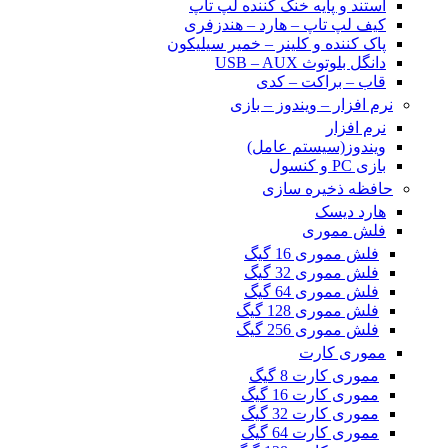
استند و پایه خنک کننده لپ تاپ
کیف لپ تاپ – هارد – هندزفری
پاک کننده و کلینر – خمیر سیلیکون
دانگل بلوتوث USB – AUX
قاب – براکت – کدی
نرم افزار – ویندوز – بازی
نرم افزار
ویندوز(سیستم عامل)
بازی PC و کنسول
حافظه ذخیره سازی
هارد دیسک
فلش مموری
فلش مموری 16 گیگ
فلش مموری 32 گیگ
فلش مموری 64 گیگ
فلش مموری 128 گیگ
فلش مموری 256 گیگ
مموری کارت
مموری کارت 8 گیگ
مموری کارت 16 گیگ
مموری کارت 32 گیگ
مموری کارت 64 گیگ