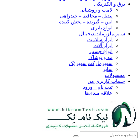
برق و الکتریکی
لامپ و روشنایی
تبدیل – محافظ – چندراهی
آنتن – گیرنده – پخش کننده
انواع باتری
سایر ملزومات دیجیتال
ابزار سلامت
ابزار آلات
انواع چسب
مد و پوشاک
سوپرمارکت|سوپر تِک
سایر
محصولات
حساب کاربری من
ثبت نام _ ورود
علاقه مندی‌ها