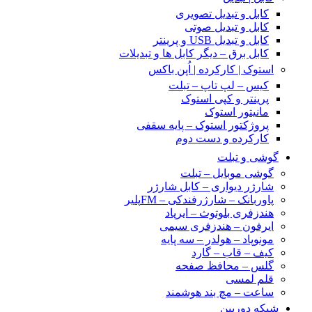
کابل و تبدیل تصویری
کابل و تبدیل صوتی
کابل و تبدیل USB و پرینتر
کابل برق – دیگر کابل ها و تبدیلات
استوک | کارکرده | اُپن باکس
کیس – لپ تاپ – تبلت
پرینتر و کپی استوک
مانیتور استوک
پروژکتور استوک – پایه سقفی
کارکرده و دست دوم
گوشی و تبلت
گوشی موبایل – تبلت
شارژر دیواری – کابل شارژر
پاوربانک – شارژرفندکی – FMپلیر
هندزفری بلوتوث – ایرپاد
ایرفون – هندزفری سیمی
مونوپاد – هولدر – سه پایه
کیف – قاب – گارد
گلس – محافظ صفحه
قلم لمسی
ساعت – مچ بند هوشمند
شبکه دوربین