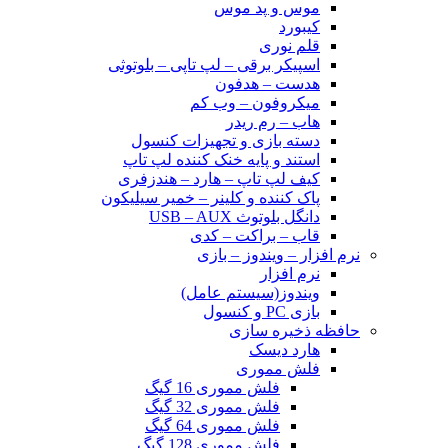
موس و پد موس
کیبورد
قلم نوری
اسپیکر برقی – لپ تاپی – بلوتوثی
هدست – هدفون
میکروفون – وب کم
هاب – رم ریدر
دسته بازی و تجهیزات کنسول
استند و پایه خنک کننده لپ تاپ
کیف لپ تاپ – هارد – هندزفری
پاک کننده و کلینر – خمیر سیلیکون
دانگل بلوتوث USB – AUX
قاب – براکت – کدی
نرم افزار – ویندوز – بازی
نرم افزار
ویندوز(سیستم عامل)
بازی PC و کنسول
حافظه ذخیره سازی
هارد دیسک
فلش مموری
فلش مموری 16 گیگ
فلش مموری 32 گیگ
فلش مموری 64 گیگ
فلش مموری 128 گیگ