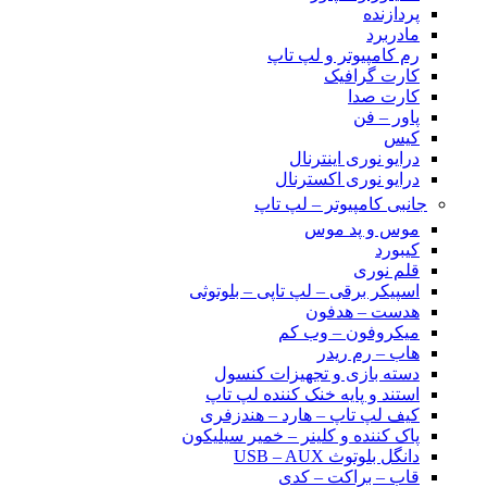
پردازنده
مادربرد
رم کامپیوتر و لپ تاپ
کارت گرافیک
کارت صدا
پاور – فن
کیس
درایو نوری اینترنال
درایو نوری اکسترنال
جانبی کامپیوتر – لپ تاپ
موس و پد موس
کیبورد
قلم نوری
اسپیکر برقی – لپ تاپی – بلوتوثی
هدست – هدفون
میکروفون – وب کم
هاب – رم ریدر
دسته بازی و تجهیزات کنسول
استند و پایه خنک کننده لپ تاپ
کیف لپ تاپ – هارد – هندزفری
پاک کننده و کلینر – خمیر سیلیکون
دانگل بلوتوث USB – AUX
قاب – براکت – کدی