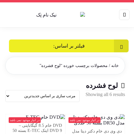
فیلتر بر اساس:
خانه
/ محصولات برچسب خورده “لوح فشرده”
لوح فشرده
Sorted
Showing all 6 results
by
latest
در انبار موجود نمی باشد
در انبار موجود نمی باشد
DVD خام 8.5 گیگابایتی –
DVD 9 ایتک E-TEC بسته 50
دی وی دی خام دکتر دیتا مدل