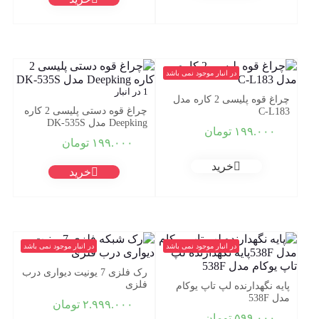
through
۱.۷۰۰.۰۰۰ تومان
در انبار موجود نمی باشد
1 در انبار
چراغ قوه پلیسی 2 کاره مدل
چراغ قوه دستی پلیسی 2 کاره
C-L183
Deepking مدل DK-535S
۱۹۹.۰۰۰
تومان
۱۹۹.۰۰۰
تومان
خرید
خرید
در انبار موجود نمی باشد
در انبار موجود نمی باشد
رک فلزی 7 یونیت دیواری درب
فلزی
پایه نگهدارنده لپ تاپ یوکام
مدل 538F
۲.۹۹۹.۰۰۰
تومان
۵۹۹.۰۰۰
تومان