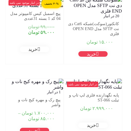
در انبار موجود نمی باشد
۴۰% تخفیف
پیچ اسمبل کیس کامپیوتر مدل
20 در انبار
04 کد 1 بسته 31عددی
کانکتور(سوکت)شبکه Cat6 دی
قیمت
۹۹.۰۰۰
تومان
نت SFTP مدل OPEN END
قیمت
اصلی:
۵۹.۰۰۰
تومان
فلزی
فعلی:
۹۹.۰۰۰ تومان
۱۵.۰۰۰
تومان
بود.
۵۹.۰۰۰ تومان.
خرید
خرید
در انبار موجود نمی باشد
1 در انبار
پایه نگهدارنده فلزی لپ تاپ و
پیچ رک و مهره کیج نات و
تبلت ST-066
واشر
۲.۹۹۹.۰۰۰
تومان
۱.۷۰۰.۰۰۰
تومان
–
Price
۸۵.۰۰۰
تومان
range:
خرید
۸۵.۰۰۰ تومان
خرید