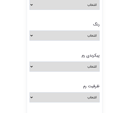
رنگ
پیکربدی رم
ظرفیت رم