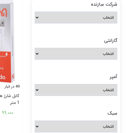
شرکت سازنده
گارانتی
آمپر
49 در انبار
1 متر
۹۹.۰۰۰
ت
سبک