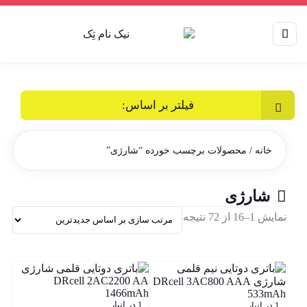
فیلتر بر اساس:
خانه
/ محصولات برچسب خورده “شارژی”
شارژی
Sorted
نمایش 1–16 از 72 نتیجه
by
latest
1 در انبار
1 در انبار