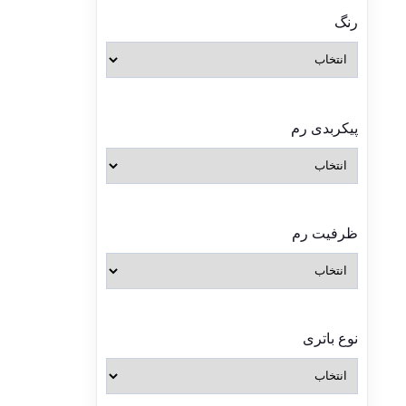
رنگ
پیکربدی رم
ظرفیت رم
نوع باتری