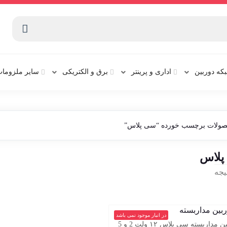
که دوربین
اداری و پرینتر
برق و الکتریکی
سایر ملزومات
صولات برچسب خورده “سی پلاس”
پلاس
یجه
در انبار موجود نمی باشد
آداپتور دوربین مداربسته سی پلاس ۱۲ ولت 2 و 5