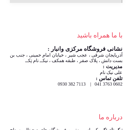
با ما همراه باشید
نشانی فروشگاه مرکزی وانبار :
آذربایجان شرقی ، عجب شیر ، خیابان امام خمینی ، جنب بن
بست دانش ، پلاک صفر ، طبقه همکف ، نیکــ نام تِکــ
مدیریت :
علی نیک نام
تلفن تماس :
0602 3763 041 | 7113 382 0930
درباره ما
نیک نام تِک
یکی از بروزترین فروشگاه های دیجیتالی سطح