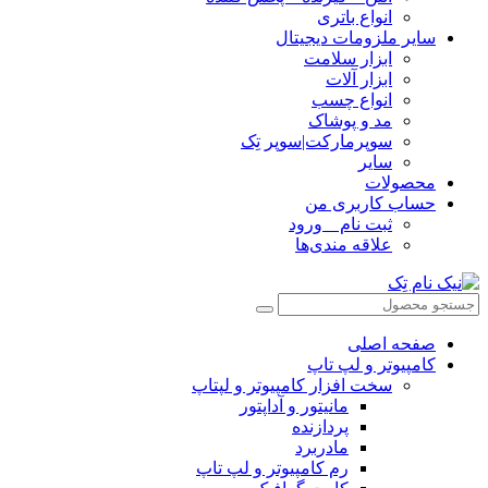
انواع باتری
سایر ملزومات دیجیتال
ابزار سلامت
ابزار آلات
انواع چسب
مد و پوشاک
سوپرمارکت|سوپر تِک
سایر
محصولات
حساب کاربری من
ثبت نام _ ورود
علاقه مندی‌ها
صفحه اصلی
کامپیوتر و‌‌‌‌‌ لپ تاپ
سخت افزار کامپیوتر و لپتاپ
مانیتور و آداپتور
پردازنده
مادربرد
رم کامپیوتر و لپ تاپ