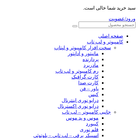
سبد خرید شما خالی است.
ورود/عضویت
صفحه اصلی
کامپیوتر و‌‌‌‌‌ لپ تاپ
سخت افزار کامپیوتر و لپتاپ
مانیتور و آداپتور
پردازنده
مادربرد
رم کامپیوتر و لپ تاپ
کارت گرافیک
کارت صدا
پاور – فن
کیس
درایو نوری اینترنال
درایو نوری اکسترنال
جانبی کامپیوتر – لپ تاپ
موس و پد موس
کیبورد
قلم نوری
اسپیکر برقی – لپ تاپی – بلوتوثی