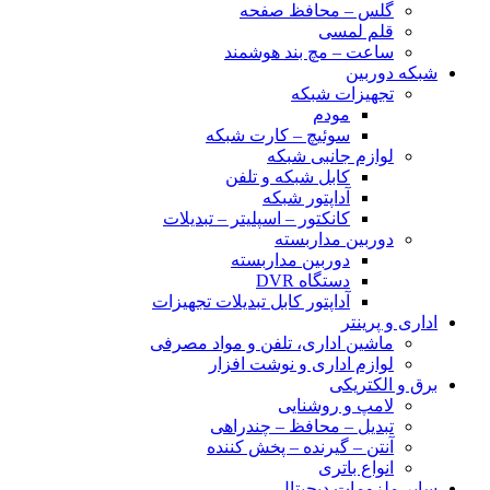
گلس – محافظ صفحه
قلم لمسی
ساعت – مچ بند هوشمند
شبکه دوربین
تجهیزات شبکه
مودم
سوئیچ – کارت شبکه
لوازم جانبی شبکه
کابل شبکه و تلفن
آداپتور شبکه
کانکتور – اسپلیتر – تبدیلات
دوربین مداربسته
دوربین مداربسته
دستگاه DVR
آداپتور کابل تبدیلات تجهیزات
اداری و پرینتر
ماشین اداری، تلفن و مواد مصرفی
لوازم اداری و نوشت افزار
برق و الکتریکی
لامپ و روشنایی
تبدیل – محافظ – چندراهی
آنتن – گیرنده – پخش کننده
انواع باتری
سایر ملزومات دیجیتال