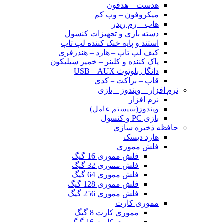
هدست – هدفون
میکروفون – وب کم
هاب – رم ریدر
دسته بازی و تجهیزات کنسول
استند و پایه خنک کننده لپ تاپ
کیف لپ تاپ – هارد – هندزفری
پاک کننده و کلینر – خمیر سیلیکون
دانگل بلوتوث USB – AUX
قاب – براکت – کدی
نرم افزار – ویندوز – بازی
نرم افزار
ویندوز(سیستم عامل)
بازی PC و کنسول
حافظه ذخیره سازی
هارد دیسک
فلش مموری
فلش مموری 16 گیگ
فلش مموری 32 گیگ
فلش مموری 64 گیگ
فلش مموری 128 گیگ
فلش مموری 256 گیگ
مموری کارت
مموری کارت 8 گیگ
مموری کارت 16 گیگ