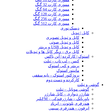
مموری کارت 32 گیگ
مموری کارت 64 گیگ
مموری کارت 128 گیگ
مموری کارت 256 گیگ
مموری کارت 512 گیگ
دیسک نوری
کابل | تبدیل
کابل و تبدیل تصویری
کابل و تبدیل صوتی
کابل و تبدیل USB و پرینتر
کابل برق – دیگر کابل ها و تبدیلات
استوک | کارکرده | اُپن باکس
کیس – لپ تاپ – تبلت
پرینتر و کپی استوک
مانیتور استوک
پروژکتور استوک – پایه سقفی
کارکرده و دست دوم
گوشی و تبلت
گوشی موبایل – تبلت
شارژر دیواری – کابل شارژر
پاوربانک – شارژرفندکی – FMپلیر
هندزفری بلوتوث – ایرپاد
ایرفون – هندزفری سیمی