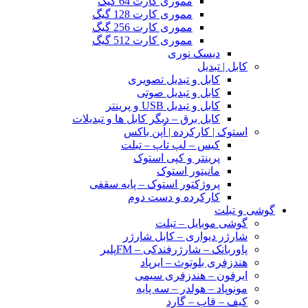
مموری کارت 64 گیگ
مموری کارت 128 گیگ
مموری کارت 256 گیگ
مموری کارت 512 گیگ
دیسک نوری
کابل | تبدیل
کابل و تبدیل تصویری
کابل و تبدیل صوتی
کابل و تبدیل USB و پرینتر
کابل برق – دیگر کابل ها و تبدیلات
استوک | کارکرده | اُپن باکس
کیس – لپ تاپ – تبلت
پرینتر و کپی استوک
مانیتور استوک
پروژکتور استوک – پایه سقفی
کارکرده و دست دوم
گوشی و تبلت
گوشی موبایل – تبلت
شارژر دیواری – کابل شارژر
پاوربانک – شارژرفندکی – FMپلیر
هندزفری بلوتوث – ایرپاد
ایرفون – هندزفری سیمی
مونوپاد – هولدر – سه پایه
کیف – قاب – گارد