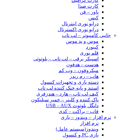
کارت گرافیک
کارت صدا
پاور – فن
کیس
درایو نوری اینترنال
درایو نوری اکسترنال
جانبی کامپیوتر – لپ تاپ
موس و پد موس
کیبورد
قلم نوری
اسپیکر برقی – لپ تاپی – بلوتوثی
هدست – هدفون
میکروفون – وب کم
هاب – رم ریدر
دسته بازی و تجهیزات کنسول
استند و پایه خنک کننده لپ تاپ
کیف لپ تاپ – هارد – هندزفری
پاک کننده و کلینر – خمیر سیلیکون
دانگل بلوتوث USB – AUX
قاب – براکت – کدی
نرم افزار – ویندوز – بازی
نرم افزار
ویندوز(سیستم عامل)
بازی PC و کنسول