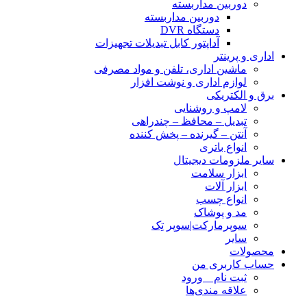
دوربین مداربسته
دوربین مداربسته
دستگاه DVR
آداپتور کابل تبدیلات تجهیزات
اداری و پرینتر
ماشین اداری، تلفن و مواد مصرفی
لوازم اداری و نوشت افزار
برق و الکتریکی
لامپ و روشنایی
تبدیل – محافظ – چندراهی
آنتن – گیرنده – پخش کننده
انواع باتری
سایر ملزومات دیجیتال
ابزار سلامت
ابزار آلات
انواع چسب
مد و پوشاک
سوپرمارکت|سوپر تِک
سایر
محصولات
حساب کاربری من
ثبت نام _ ورود
علاقه مندی‌ها