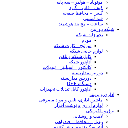
مونوپاد – هولدر – سه پایه
کیف – قاب – گارد
گلس – محافظ صفحه
قلم لمسی
ساعت – مچ بند هوشمند
شبکه دوربین
تجهیزات شبکه
مودم
سوئیچ – کارت شبکه
لوازم جانبی شبکه
کابل شبکه و تلفن
آداپتور شبکه
کانکتور – اسپلیتر – تبدیلات
دوربین مداربسته
دوربین مداربسته
دستگاه DVR
آداپتور کابل تبدیلات تجهیزات
اداری و پرینتر
ماشین اداری، تلفن و مواد مصرفی
لوازم اداری و نوشت افزار
برق و الکتریکی
لامپ و روشنایی
تبدیل – محافظ – چندراهی
آنتن – گیرنده – پخش کننده