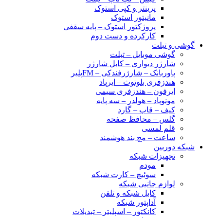
پرینتر و کپی استوک
مانیتور استوک
پروژکتور استوک – پایه سقفی
کارکرده و دست دوم
گوشی و تبلت
گوشی موبایل – تبلت
شارژر دیواری – کابل شارژر
پاوربانک – شارژرفندکی – FMپلیر
هندزفری بلوتوث – ایرپاد
ایرفون – هندزفری سیمی
مونوپاد – هولدر – سه پایه
کیف – قاب – گارد
گلس – محافظ صفحه
قلم لمسی
ساعت – مچ بند هوشمند
شبکه دوربین
تجهیزات شبکه
مودم
سوئیچ – کارت شبکه
لوازم جانبی شبکه
کابل شبکه و تلفن
آداپتور شبکه
کانکتور – اسپلیتر – تبدیلات