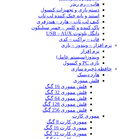
هاب – رم ریدر
دسته بازی و تجهیزات کنسول
استند و پایه خنک کننده لپ تاپ
کیف لپ تاپ – هارد – هندزفری
پاک کننده و کلینر – خمیر سیلیکون
دانگل بلوتوث USB – AUX
قاب – براکت – کدی
نرم افزار – ویندوز – بازی
نرم افزار
ویندوز(سیستم عامل)
بازی PC و کنسول
حافظه ذخیره سازی
هارد دیسک
فلش مموری
فلش مموری 16 گیگ
فلش مموری 32 گیگ
فلش مموری 64 گیگ
فلش مموری 128 گیگ
فلش مموری 256 گیگ
مموری کارت
مموری کارت 8 گیگ
مموری کارت 16 گیگ
مموری کارت 32 گیگ