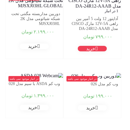
1 در انبار
دوربین مداربسته مگنتی تحت
آداپتور 12 ولت 5 آمپر بین
شبکه شیائومی مدل 2K
راهی 12V-5A مارک CISCO
MJSXJ03HL
مدل DA-24R12-AAAB
۲.۱۹۹.۰۰۰
تومان
۷۹۹.۰۰۰
تومان
خرید
خرید
در انبار موجود نمی باشد
در انبار موجود نمی باشد
وب کم ASDA با سیم مدل 028
وب کم مدل 026
۱.۳۹۹.۰۰۰
تومان
۱۹۹.۰۰۰
تومان
خرید
خرید