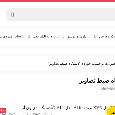
که دوربین
اداری و پرینتر
برق و الکتریکی
سایر ملزومات 
ولات برچسب خورده “دستگاه ضبط تصاویر”
ه ضبط تصاویر
Sorted
Showing 
by
latest
در ان
دستگاه DVR چهار کاناله TR-2104 1080N 2MP