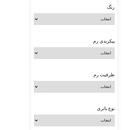
رنگ
پیکربدی رم
ظرفیت رم
نوع باتری