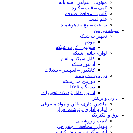
مونوپاد – هولدر – سه پایه
کیف – قاب – گارد
گلس – محافظ صفحه
قلم لمسی
ساعت – مچ بند هوشمند
شبکه دوربین
تجهیزات شبکه
مودم
سوئیچ – کارت شبکه
لوازم جانبی شبکه
کابل شبکه و تلفن
آداپتور شبکه
کانکتور – اسپلیتر – تبدیلات
دوربین مداربسته
دوربین مداربسته
دستگاه DVR
آداپتور کابل تبدیلات تجهیزات
اداری و پرینتر
ماشین اداری، تلفن و مواد مصرفی
لوازم اداری و نوشت افزار
برق و الکتریکی
لامپ و روشنایی
تبدیل – محافظ – چندراهی
آنتن – گیرنده – پخش کننده