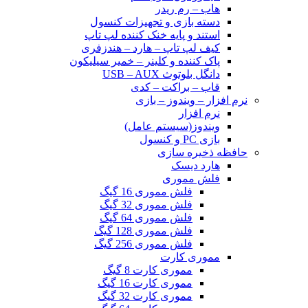
هاب – رم ریدر
دسته بازی و تجهیزات کنسول
استند و پایه خنک کننده لپ تاپ
کیف لپ تاپ – هارد – هندزفری
پاک کننده و کلینر – خمیر سیلیکون
دانگل بلوتوث USB – AUX
قاب – براکت – کدی
نرم افزار – ویندوز – بازی
نرم افزار
ویندوز(سیستم عامل)
بازی PC و کنسول
حافظه ذخیره سازی
هارد دیسک
فلش مموری
فلش مموری 16 گیگ
فلش مموری 32 گیگ
فلش مموری 64 گیگ
فلش مموری 128 گیگ
فلش مموری 256 گیگ
مموری کارت
مموری کارت 8 گیگ
مموری کارت 16 گیگ
مموری کارت 32 گیگ