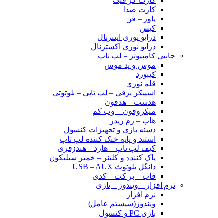
کارت گرافیک
کارت صدا
پاور – فن
کیس
درایو نوری اینترنال
درایو نوری اکسترنال
جانبی کامپیوتر – لپ تاپ
موس و پد موس
کیبورد
قلم نوری
اسپیکر برقی – لپ تاپی – بلوتوثی
هدست – هدفون
میکروفون – وب کم
هاب – رم ریدر
دسته بازی و تجهیزات کنسول
استند و پایه خنک کننده لپ تاپ
کیف لپ تاپ – هارد – هندزفری
پاک کننده و کلینر – خمیر سیلیکون
دانگل بلوتوث USB – AUX
قاب – براکت – کدی
نرم افزار – ویندوز – بازی
نرم افزار
ویندوز(سیستم عامل)
بازی PC و کنسول