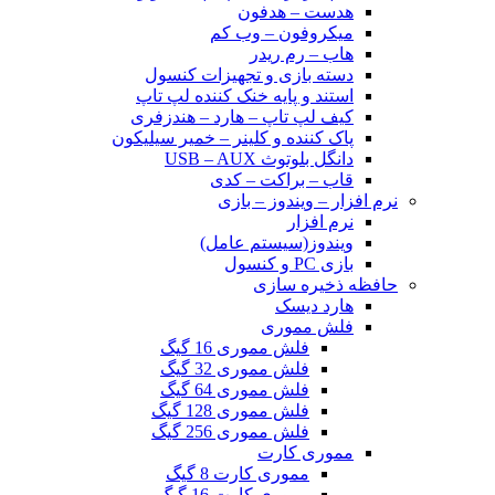
هدست – هدفون
میکروفون – وب کم
هاب – رم ریدر
دسته بازی و تجهیزات کنسول
استند و پایه خنک کننده لپ تاپ
کیف لپ تاپ – هارد – هندزفری
پاک کننده و کلینر – خمیر سیلیکون
دانگل بلوتوث USB – AUX
قاب – براکت – کدی
نرم افزار – ویندوز – بازی
نرم افزار
ویندوز(سیستم عامل)
بازی PC و کنسول
حافظه ذخیره سازی
هارد دیسک
فلش مموری
فلش مموری 16 گیگ
فلش مموری 32 گیگ
فلش مموری 64 گیگ
فلش مموری 128 گیگ
فلش مموری 256 گیگ
مموری کارت
مموری کارت 8 گیگ
مموری کارت 16 گیگ