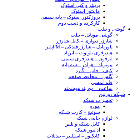
پرینتر و کپی استوک
مانیتور استوک
پروژکتور استوک – پایه سقفی
کارکرده و دست دوم
گوشی و تبلت
گوشی موبایل – تبلت
شارژر دیواری – کابل شارژر
پاوربانک – شارژرفندکی – FMپلیر
هندزفری بلوتوث – ایرپاد
ایرفون – هندزفری سیمی
مونوپاد – هولدر – سه پایه
کیف – قاب – گارد
گلس – محافظ صفحه
قلم لمسی
ساعت – مچ بند هوشمند
شبکه دوربین
تجهیزات شبکه
مودم
سوئیچ – کارت شبکه
لوازم جانبی شبکه
کابل شبکه و تلفن
آداپتور شبکه
کانکتور – اسپلیتر – تبدیلات