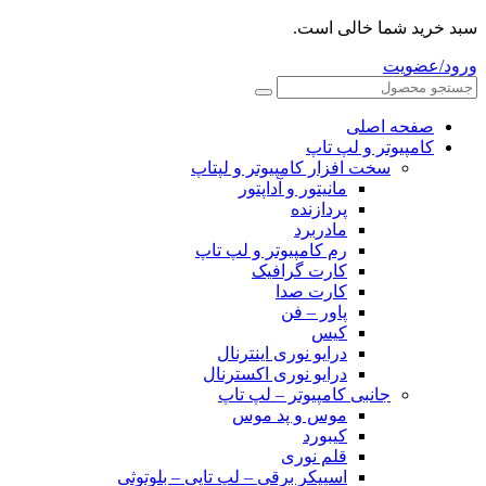
سبد خرید شما خالی است.
ورود/عضویت
صفحه اصلی
کامپیوتر و‌‌‌‌‌ لپ تاپ
سخت افزار کامپیوتر و لپتاپ
مانیتور و آداپتور
پردازنده
مادربرد
رم کامپیوتر و لپ تاپ
کارت گرافیک
کارت صدا
پاور – فن
کیس
درایو نوری اینترنال
درایو نوری اکسترنال
جانبی کامپیوتر – لپ تاپ
موس و پد موس
کیبورد
قلم نوری
اسپیکر برقی – لپ تاپی – بلوتوثی