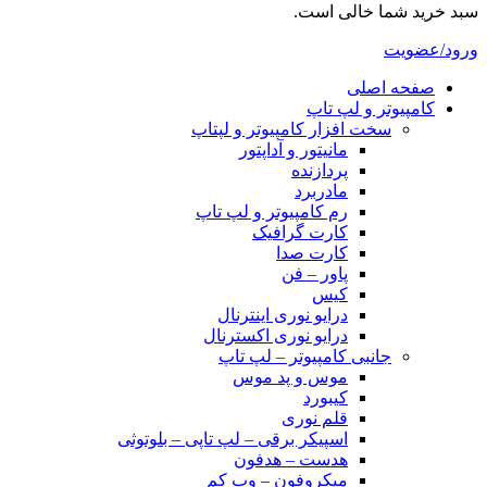
سبد خرید شما خالی است.
ورود/عضویت
صفحه اصلی
کامپیوتر و‌‌‌‌‌ لپ تاپ
سخت افزار کامپیوتر و لپتاپ
مانیتور و آداپتور
پردازنده
مادربرد
رم کامپیوتر و لپ تاپ
کارت گرافیک
کارت صدا
پاور – فن
کیس
درایو نوری اینترنال
درایو نوری اکسترنال
جانبی کامپیوتر – لپ تاپ
موس و پد موس
کیبورد
قلم نوری
اسپیکر برقی – لپ تاپی – بلوتوثی
هدست – هدفون
میکروفون – وب کم