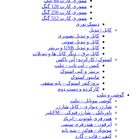
مموری کارت 64 گیگ
مموری کارت 128 گیگ
مموری کارت 256 گیگ
مموری کارت 512 گیگ
دیسک نوری
کابل | تبدیل
کابل و تبدیل تصویری
کابل و تبدیل صوتی
کابل و تبدیل USB و پرینتر
کابل برق – دیگر کابل ها و تبدیلات
استوک | کارکرده | اُپن باکس
کیس – لپ تاپ – تبلت
پرینتر و کپی استوک
مانیتور استوک
پروژکتور استوک – پایه سقفی
کارکرده و دست دوم
گوشی و تبلت
گوشی موبایل – تبلت
شارژر دیواری – کابل شارژر
پاوربانک – شارژرفندکی – FMپلیر
هندزفری بلوتوث – ایرپاد
ایرفون – هندزفری سیمی
مونوپاد – هولدر – سه پایه
کیف – قاب – گارد