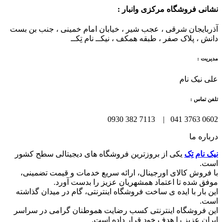
نشانی فروشگاه مرکزی وانبار :
آذربایجان شرقی ، عجب شیر ، خیابان امام خمینی ، جنب بن بست
دانش ، پلاک صفر ، طبقه همکف ، نیکــ نام تِکــ
مدیریت :
علی نیک نام
تلفن تماس :
0602 3763 041 | 7113 382 0930
درباره ما
نیک نام تِک
یکی از بروزترین فروشگاه های دیجیتالی سطح کشور
است.
با فروش کالای اورجینال، ارائه سریع خدمات و قیمت تضمینی،
موفق شده تا اعتماد همشهریان عزیز را بدست آورد.
این بار با ایده ی ساخت فروشگاه اینترنتی، گام در میدان گذاشته
است.
این فروشگاه اینترنتی کسب رضایت هموطنان گرامی در سراسر
ایران عزیز را هدف خود قرار داده است.