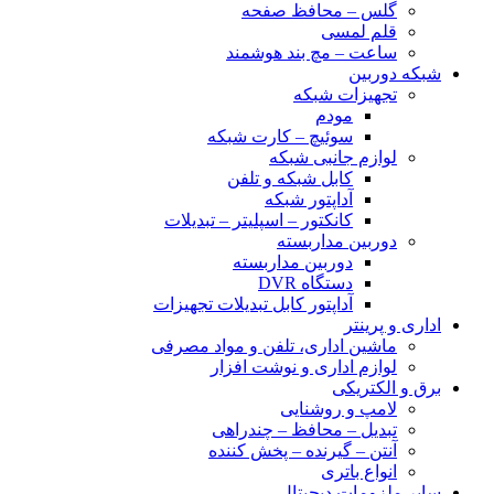
گلس – محافظ صفحه
قلم لمسی
ساعت – مچ بند هوشمند
شبکه دوربین
تجهیزات شبکه
مودم
سوئیچ – کارت شبکه
لوازم جانبی شبکه
کابل شبکه و تلفن
آداپتور شبکه
کانکتور – اسپلیتر – تبدیلات
دوربین مداربسته
دوربین مداربسته
دستگاه DVR
آداپتور کابل تبدیلات تجهیزات
اداری و پرینتر
ماشین اداری، تلفن و مواد مصرفی
لوازم اداری و نوشت افزار
برق و الکتریکی
لامپ و روشنایی
تبدیل – محافظ – چندراهی
آنتن – گیرنده – پخش کننده
انواع باتری
سایر ملزومات دیجیتال