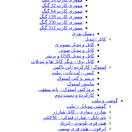
مموری کارت 32 گیگ
مموری کارت 64 گیگ
مموری کارت 128 گیگ
مموری کارت 256 گیگ
مموری کارت 512 گیگ
دیسک نوری
کابل | تبدیل
کابل و تبدیل تصویری
کابل و تبدیل صوتی
کابل و تبدیل USB و پرینتر
کابل برق – دیگر کابل ها و تبدیلات
استوک | کارکرده | اُپن باکس
کیس – لپ تاپ – تبلت
پرینتر و کپی استوک
مانیتور استوک
پروژکتور استوک – پایه سقفی
کارکرده و دست دوم
گوشی و تبلت
گوشی موبایل – تبلت
شارژر دیواری – کابل شارژر
پاوربانک – شارژرفندکی – FMپلیر
هندزفری بلوتوث – ایرپاد
ایرفون – هندزفری سیمی