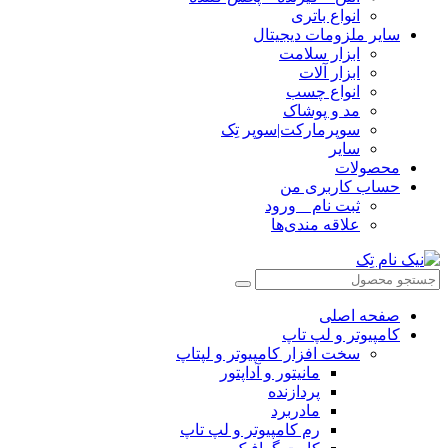
انواع باتری
سایر ملزومات دیجیتال
ابزار سلامت
ابزار آلات
انواع چسب
مد و پوشاک
سوپرمارکت|سوپر تِک
سایر
محصولات
حساب کاربری من
ثبت نام _ ورود
علاقه مندی‌ها
صفحه اصلی
کامپیوتر و‌‌‌‌‌ لپ تاپ
سخت افزار کامپیوتر و لپتاپ
مانیتور و آداپتور
پردازنده
مادربرد
رم کامپیوتر و لپ تاپ