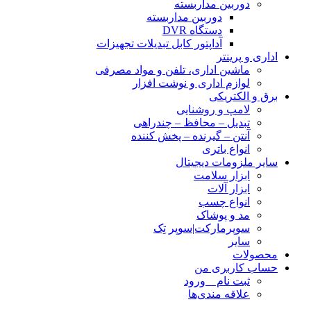
دوربین مداربسته
دوربین مداربسته
دستگاه DVR
آداپتور کابل تبدیلات تجهیزات
اداری و پرینتر
ماشین اداری، تلفن و مواد مصرفی
لوازم اداری و نوشت افزار
برق و الکتریکی
لامپ و روشنایی
تبدیل – محافظ – چندراهی
آنتن – گیرنده – پخش کننده
انواع باتری
سایر ملزومات دیجیتال
ابزار سلامت
ابزار آلات
انواع چسب
مد و پوشاک
سوپرمارکت|سوپر تِک
سایر
محصولات
حساب کاربری من
ثبت نام _ ورود
علاقه مندی‌ها