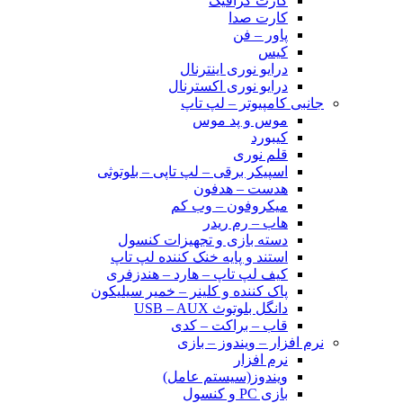
کارت گرافیک
کارت صدا
پاور – فن
کیس
درایو نوری اینترنال
درایو نوری اکسترنال
جانبی کامپیوتر – لپ تاپ
موس و پد موس
کیبورد
قلم نوری
اسپیکر برقی – لپ تاپی – بلوتوثی
هدست – هدفون
میکروفون – وب کم
هاب – رم ریدر
دسته بازی و تجهیزات کنسول
استند و پایه خنک کننده لپ تاپ
کیف لپ تاپ – هارد – هندزفری
پاک کننده و کلینر – خمیر سیلیکون
دانگل بلوتوث USB – AUX
قاب – براکت – کدی
نرم افزار – ویندوز – بازی
نرم افزار
ویندوز(سیستم عامل)
بازی PC و کنسول