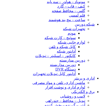
مونوپاد – هولدر – سه پایه
کیف – قاب – گارد
گلس – محافظ صفحه
قلم لمسی
ساعت – مچ بند هوشمند
شبکه دوربین
تجهیزات شبکه
مودم
سوئیچ – کارت شبکه
لوازم جانبی شبکه
کابل شبکه و تلفن
آداپتور شبکه
کانکتور – اسپلیتر – تبدیلات
دوربین مداربسته
دوربین مداربسته
دستگاه DVR
آداپتور کابل تبدیلات تجهیزات
اداری و پرینتر
ماشین اداری، تلفن و مواد مصرفی
لوازم اداری و نوشت افزار
برق و الکتریکی
لامپ و روشنایی
تبدیل – محافظ – چندراهی
آنتن – گیرنده – پخش کننده