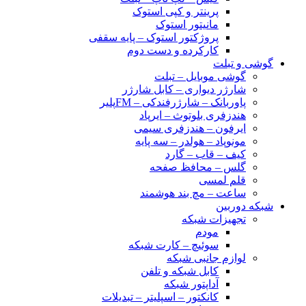
پرینتر و کپی استوک
مانیتور استوک
پروژکتور استوک – پایه سقفی
کارکرده و دست دوم
گوشی و تبلت
گوشی موبایل – تبلت
شارژر دیواری – کابل شارژر
پاوربانک – شارژرفندکی – FMپلیر
هندزفری بلوتوث – ایرپاد
ایرفون – هندزفری سیمی
مونوپاد – هولدر – سه پایه
کیف – قاب – گارد
گلس – محافظ صفحه
قلم لمسی
ساعت – مچ بند هوشمند
شبکه دوربین
تجهیزات شبکه
مودم
سوئیچ – کارت شبکه
لوازم جانبی شبکه
کابل شبکه و تلفن
آداپتور شبکه
کانکتور – اسپلیتر – تبدیلات