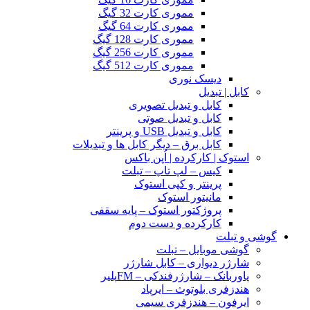
مموری کارت 32 گیگ
مموری کارت 64 گیگ
مموری کارت 128 گیگ
مموری کارت 256 گیگ
مموری کارت 512 گیگ
دیسک نوری
کابل | تبدیل
کابل و تبدیل تصویری
کابل و تبدیل صوتی
کابل و تبدیل USB و پرینتر
کابل برق – دیگر کابل ها و تبدیلات
استوک | کارکرده | اُپن باکس
کیس – لپ تاپ – تبلت
پرینتر و کپی استوک
مانیتور استوک
پروژکتور استوک – پایه سقفی
کارکرده و دست دوم
گوشی و تبلت
گوشی موبایل – تبلت
شارژر دیواری – کابل شارژر
پاوربانک – شارژرفندکی – FMپلیر
هندزفری بلوتوث – ایرپاد
ایرفون – هندزفری سیمی