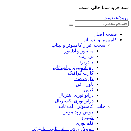
سبد خرید شما خالی است.
ورود/عضویت
صفحه اصلی
کامپیوتر و‌‌‌‌‌ لپ تاپ
سخت افزار کامپیوتر و لپتاپ
مانیتور و آداپتور
پردازنده
مادربرد
رم کامپیوتر و لپ تاپ
کارت گرافیک
کارت صدا
پاور – فن
کیس
درایو نوری اینترنال
درایو نوری اکسترنال
جانبی کامپیوتر – لپ تاپ
موس و پد موس
کیبورد
قلم نوری
اسپیکر برقی – لپ تاپی – بلوتوثی