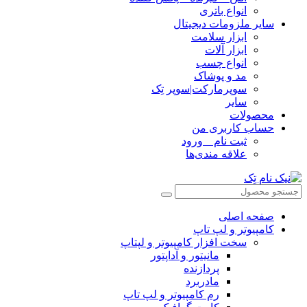
انواع باتری
سایر ملزومات دیجیتال
ابزار سلامت
ابزار آلات
انواع چسب
مد و پوشاک
سوپرمارکت|سوپر تِک
سایر
محصولات
حساب کاربری من
ثبت نام _ ورود
علاقه مندی‌ها
صفحه اصلی
کامپیوتر و‌‌‌‌‌ لپ تاپ
سخت افزار کامپیوتر و لپتاپ
مانیتور و آداپتور
پردازنده
مادربرد
رم کامپیوتر و لپ تاپ