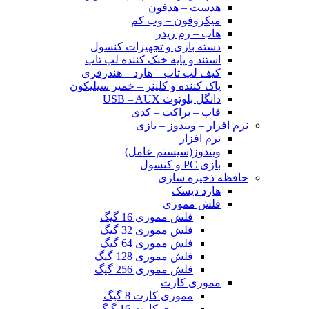
هدست – هدفون
میکروفون – وب کم
هاب – رم ریدر
دسته بازی و تجهیزات کنسول
استند و پایه خنک کننده لپ تاپ
کیف لپ تاپ – هارد – هندزفری
پاک کننده و کلینر – خمیر سیلیکون
دانگل بلوتوث USB – AUX
قاب – براکت – کدی
نرم افزار – ویندوز – بازی
نرم افزار
ویندوز(سیستم عامل)
بازی PC و کنسول
حافظه ذخیره سازی
هارد دیسک
فلش مموری
فلش مموری 16 گیگ
فلش مموری 32 گیگ
فلش مموری 64 گیگ
فلش مموری 128 گیگ
فلش مموری 256 گیگ
مموری کارت
مموری کارت 8 گیگ
مموری کارت 16 گیگ