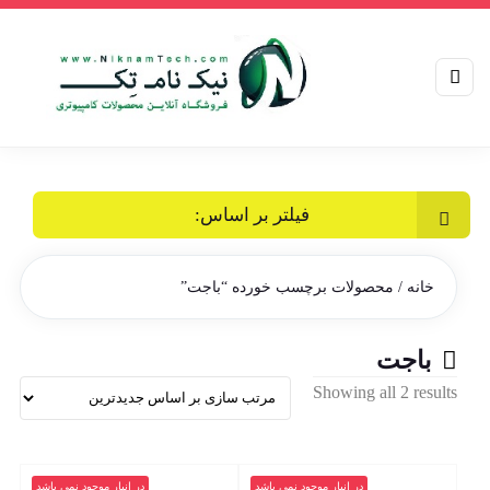
فیلتر بر اساس:
خانه
/ محصولات برچسب خورده “باجت”
باجت
Sorted
Showing all 2 results
by
latest
در انبار موجود نمی باشد
در انبار موجود نمی باشد