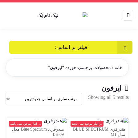
فیلتر بر اساس:
خانه
/ محصولات برچسب خورده “ایرفون”
ایرفون
Sorted
Showing all 5 results
by
latest
در انبار موجود نمی باشد
در انبار موجود نمی باشد
هندزفری BLUE SPECTRUM
هندزفری Blue Spectrum مدل
مدل M1
BS-09