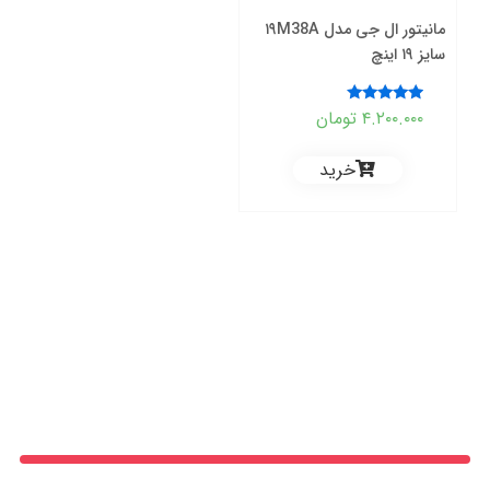
مانیتور ال جی مدل ۱۹M38A
سایز ۱۹ اینچ
۴.۲۰۰.۰۰۰
تومان
نمره
5.00
از 5
خرید