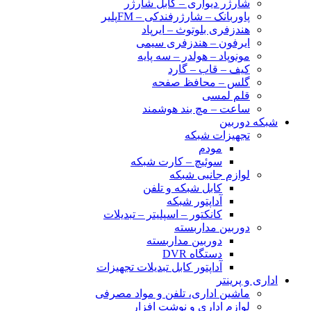
شارژر دیواری – کابل شارژر
پاوربانک – شارژرفندکی – FMپلیر
هندزفری بلوتوث – ایرپاد
ایرفون – هندزفری سیمی
مونوپاد – هولدر – سه پایه
کیف – قاب – گارد
گلس – محافظ صفحه
قلم لمسی
ساعت – مچ بند هوشمند
شبکه دوربین
تجهیزات شبکه
مودم
سوئیچ – کارت شبکه
لوازم جانبی شبکه
کابل شبکه و تلفن
آداپتور شبکه
کانکتور – اسپلیتر – تبدیلات
دوربین مداربسته
دوربین مداربسته
دستگاه DVR
آداپتور کابل تبدیلات تجهیزات
اداری و پرینتر
ماشین اداری، تلفن و مواد مصرفی
لوازم اداری و نوشت افزار