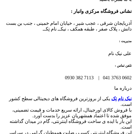
نشانی فروشگاه مرکزی وانبار :
آذربایجان شرقی ، عجب شیر ، خیابان امام خمینی ، جنب بن بست
دانش ، پلاک صفر ، طبقه همکف ، نیکــ نام تِکــ
مدیریت :
علی نیک نام
تلفن تماس :
0602 3763 041 | 7113 382 0930
درباره ما
نیک نام تِک
یکی از بروزترین فروشگاه های دیجیتالی سطح کشور
است.
با فروش کالای اورجینال، ارائه سریع خدمات و قیمت تضمینی،
موفق شده تا اعتماد همشهریان عزیز را بدست آورد.
این بار با ایده ی ساخت فروشگاه اینترنتی، گام در میدان گذاشته
است.
این فروشگاه اینترنتی کسب رضایت هموطنان گرامی در سراسر