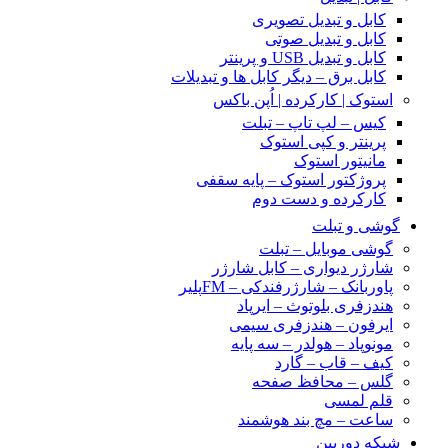
کابل و تبدیل تصویری
کابل و تبدیل صوتی
کابل و تبدیل USB و پرینتر
کابل برق – دیگر کابل ها و تبدیلات
استوک | کارکرده | اُپن باکس
کیس – لپ تاپ – تبلت
پرینتر و کپی استوک
مانیتور استوک
پروژکتور استوک – پایه سقفی
کارکرده و دست دوم
گوشی و تبلت
گوشی موبایل – تبلت
شارژر دیواری – کابل شارژر
پاوربانک – شارژرفندکی – FMپلیر
هندزفری بلوتوث – ایرپاد
ایرفون – هندزفری سیمی
مونوپاد – هولدر – سه پایه
کیف – قاب – گارد
گلس – محافظ صفحه
قلم لمسی
ساعت – مچ بند هوشمند
شبکه دوربین