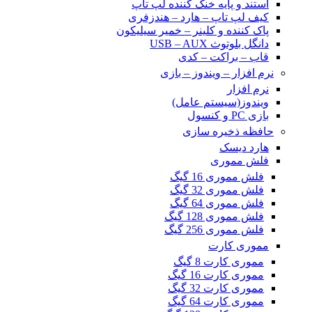
استند و پایه خنک کننده لپ تاپ
کیف لپ تاپ – هارد – هندزفری
پاک کننده و کلینر – خمیر سیلیکون
دانگل بلوتوث USB – AUX
قاب – براکت – کدی
نرم افزار – ویندوز – بازی
نرم افزار
ویندوز(سیستم عامل)
بازی PC و کنسول
حافظه ذخیره سازی
هارد دیسک
فلش مموری
فلش مموری 16 گیگ
فلش مموری 32 گیگ
فلش مموری 64 گیگ
فلش مموری 128 گیگ
فلش مموری 256 گیگ
مموری کارت
مموری کارت 8 گیگ
مموری کارت 16 گیگ
مموری کارت 32 گیگ
مموری کارت 64 گیگ