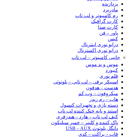
پردازنده
مادربرد
رم کامپیوتر و لپ تاپ
کارت گرافیک
کارت صدا
پاور – فن
کیس
درایو نوری اینترنال
درایو نوری اکسترنال
جانبی کامپیوتر – لپ تاپ
موس و پد موس
کیبورد
قلم نوری
اسپیکر برقی – لپ تاپی – بلوتوثی
هدست – هدفون
میکروفون – وب کم
هاب – رم ریدر
دسته بازی و تجهیزات کنسول
استند و پایه خنک کننده لپ تاپ
کیف لپ تاپ – هارد – هندزفری
پاک کننده و کلینر – خمیر سیلیکون
دانگل بلوتوث USB – AUX
قاب – براکت – کدی