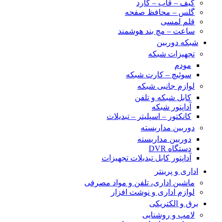
کیف – قاب – گارد
گلس – محافظ صفحه
قلم لمسی
ساعت – مچ بند هوشمند
شبکه دوربین
تجهیزات شبکه
مودم
سوئیچ – کارت شبکه
لوازم جانبی شبکه
کابل شبکه و تلفن
آداپتور شبکه
کانکتور – اسپلیتر – تبدیلات
دوربین مداربسته
دوربین مداربسته
دستگاه DVR
آداپتور کابل تبدیلات تجهیزات
اداری و پرینتر
ماشین اداری، تلفن و مواد مصرفی
لوازم اداری و نوشت افزار
برق و الکتریکی
لامپ و روشنایی