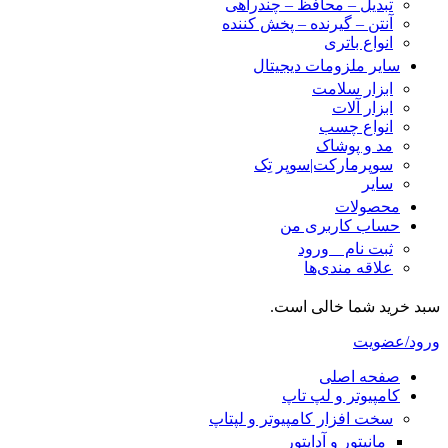
تبدیل – محافظ – چندراهی
آنتن – گیرنده – پخش کننده
انواع باتری
سایر ملزومات دیجیتال
ابزار سلامت
ابزار آلات
انواع چسب
مد و پوشاک
سوپرمارکت|سوپر تِک
سایر
محصولات
حساب کاربری من
ثبت نام _ ورود
علاقه مندی‌ها
سبد خرید شما خالی است.
ورود/عضویت
صفحه اصلی
کامپیوتر و‌‌‌‌‌ لپ تاپ
سخت افزار کامپیوتر و لپتاپ
مانیتور و آداپتور