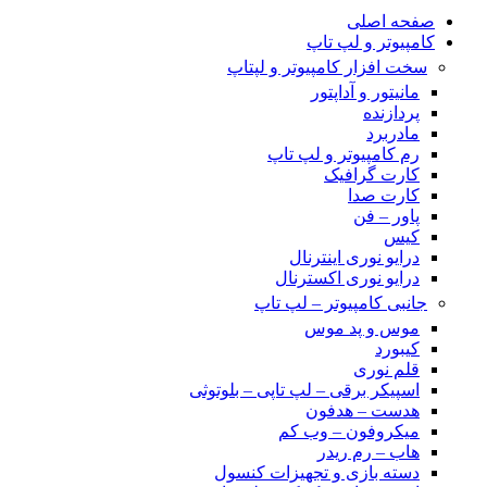
صفحه اصلی
کامپیوتر و‌‌‌‌‌ لپ تاپ
سخت افزار کامپیوتر و لپتاپ
مانیتور و آداپتور
پردازنده
مادربرد
رم کامپیوتر و لپ تاپ
کارت گرافیک
کارت صدا
پاور – فن
کیس
درایو نوری اینترنال
درایو نوری اکسترنال
جانبی کامپیوتر – لپ تاپ
موس و پد موس
کیبورد
قلم نوری
اسپیکر برقی – لپ تاپی – بلوتوثی
هدست – هدفون
میکروفون – وب کم
هاب – رم ریدر
دسته بازی و تجهیزات کنسول