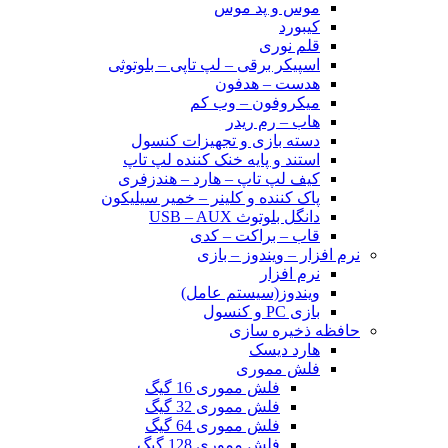
موس و پد موس
کیبورد
قلم نوری
اسپیکر برقی – لپ تاپی – بلوتوثی
هدست – هدفون
میکروفون – وب کم
هاب – رم ریدر
دسته بازی و تجهیزات کنسول
استند و پایه خنک کننده لپ تاپ
کیف لپ تاپ – هارد – هندزفری
پاک کننده و کلینر – خمیر سیلیکون
دانگل بلوتوث USB – AUX
قاب – براکت – کدی
نرم افزار – ویندوز – بازی
نرم افزار
ویندوز(سیستم عامل)
بازی PC و کنسول
حافظه ذخیره سازی
هارد دیسک
فلش مموری
فلش مموری 16 گیگ
فلش مموری 32 گیگ
فلش مموری 64 گیگ
فلش مموری 128 گیگ