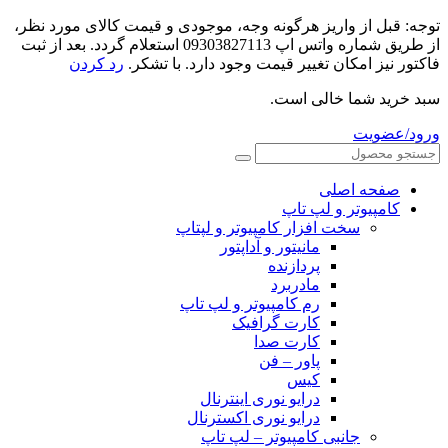
توجه: قبل از واریز هرگونه وجه، موجودی و قیمت کالای مورد نظر،
از طریق شماره واتس اپ 09303827113 استعلام گردد. بعد از ثبت
فاکتور نیز امکان تغییر قیمت وجود دارد. با تشکر.
رد کردن
سبد خرید شما خالی است.
ورود/عضویت
صفحه اصلی
کامپیوتر و‌‌‌‌‌ لپ تاپ
سخت افزار کامپیوتر و لپتاپ
مانیتور و آداپتور
پردازنده
مادربرد
رم کامپیوتر و لپ تاپ
کارت گرافیک
کارت صدا
پاور – فن
کیس
درایو نوری اینترنال
درایو نوری اکسترنال
جانبی کامپیوتر – لپ تاپ