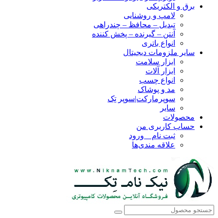
برق و الکتریکی
لامپ و روشنایی
تبدیل – محافظ – چندراهی
آنتن – گیرنده – پخش کننده
انواع باتری
سایر ملزومات دیجیتال
ابزار سلامت
ابزار آلات
انواع چسب
مد و پوشاک
سوپرمارکت|سوپر تِک
سایر
محصولات
حساب کاربری من
ثبت نام _ ورود
علاقه مندی‌ها