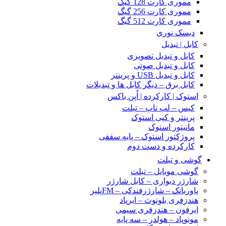
مموری کارت 128 گیگ
مموری کارت 256 گیگ
مموری کارت 512 گیگ
دیسک نوری
کابل | تبدیل
کابل و تبدیل تصویری
کابل و تبدیل صوتی
کابل و تبدیل USB و پرینتر
کابل برق – دیگر کابل ها و تبدیلات
استوک | کارکرده | اُپن باکس
کیس – لپ تاپ – تبلت
پرینتر و کپی استوک
مانیتور استوک
پروژکتور استوک – پایه سقفی
کارکرده و دست دوم
گوشی و تبلت
گوشی موبایل – تبلت
شارژر دیواری – کابل شارژر
پاوربانک – شارژرفندکی – FMپلیر
هندزفری بلوتوث – ایرپاد
ایرفون – هندزفری سیمی
مونوپاد – هولدر – سه پایه