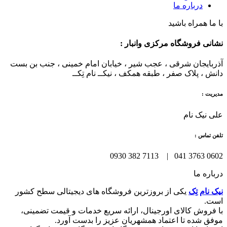
درباره ما
با ما همراه باشید
نشانی فروشگاه مرکزی وانبار :
آذربایجان شرقی ، عجب شیر ، خیابان امام خمینی ، جنب بن بست
دانش ، پلاک صفر ، طبقه همکف ، نیکــ نام تِکــ
مدیریت :
علی نیک نام
تلفن تماس :
0602 3763 041 | 7113 382 0930
درباره ما
نیک نام تِک
یکی از بروزترین فروشگاه های دیجیتالی سطح کشور
است.
با فروش کالای اورجینال، ارائه سریع خدمات و قیمت تضمینی،
موفق شده تا اعتماد همشهریان عزیز را بدست آورد.