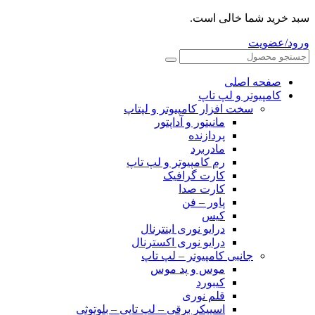
سبد خرید شما خالی است.
ورود/عضویت
صفحه اصلی
کامپیوتر و‌‌‌‌‌ لپ تاپ
سخت افزار کامپیوتر و لپتاپ
مانیتور و آداپتور
پردازنده
مادربرد
رم کامپیوتر و لپ تاپ
کارت گرافیک
کارت صدا
پاور – فن
کیس
درایو نوری اینترنال
درایو نوری اکسترنال
جانبی کامپیوتر – لپ تاپ
موس و پد موس
کیبورد
قلم نوری
اسپیکر برقی – لپ تاپی – بلوتوثی