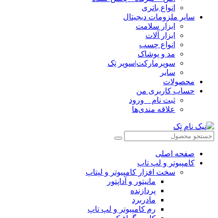
انواع باتری
سایر ملزومات دیجیتال
ابزار سلامت
ابزار آلات
انواع چسب
مد و پوشاک
سوپرمارکت|سوپر تِک
سایر
محصولات
حساب کاربری من
ثبت نام _ ورود
علاقه مندی‌ها
صفحه اصلی
کامپیوتر و‌‌‌‌‌ لپ تاپ
سخت افزار کامپیوتر و لپتاپ
مانیتور و آداپتور
پردازنده
مادربرد
رم کامپیوتر و لپ تاپ