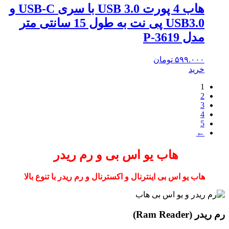
هاب 4 پورت USB 3.0 با سری USB-C و
USB3.0 پی نت به طول 15 سانتی متر
مدل P-3619
۵۹۹.۰۰۰
تومان
خرید
1
2
3
4
5
←
هاب
یو اس بی
و
رم ریدر
هاب
یو اس بی اینترنال و اکسترنال
و
رم ریدر
با تنوع بالا
رم ریدر (Ram Reader)