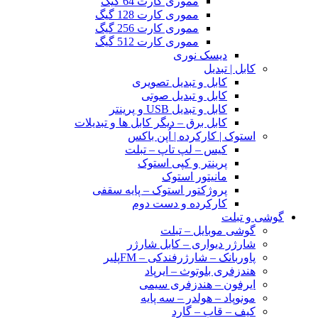
مموری کارت 64 گیگ
مموری کارت 128 گیگ
مموری کارت 256 گیگ
مموری کارت 512 گیگ
دیسک نوری
کابل | تبدیل
کابل و تبدیل تصویری
کابل و تبدیل صوتی
کابل و تبدیل USB و پرینتر
کابل برق – دیگر کابل ها و تبدیلات
استوک | کارکرده | اُپن باکس
کیس – لپ تاپ – تبلت
پرینتر و کپی استوک
مانیتور استوک
پروژکتور استوک – پایه سقفی
کارکرده و دست دوم
گوشی و تبلت
گوشی موبایل – تبلت
شارژر دیواری – کابل شارژر
پاوربانک – شارژرفندکی – FMپلیر
هندزفری بلوتوث – ایرپاد
ایرفون – هندزفری سیمی
مونوپاد – هولدر – سه پایه
کیف – قاب – گارد