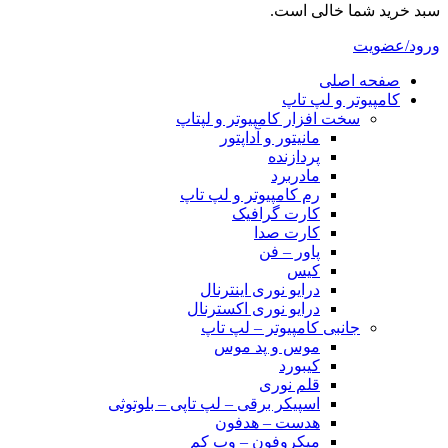
سبد خرید شما خالی است.
ورود/عضویت
صفحه اصلی
کامپیوتر و‌‌‌‌‌ لپ تاپ
سخت افزار کامپیوتر و لپتاپ
مانیتور و آداپتور
پردازنده
مادربرد
رم کامپیوتر و لپ تاپ
کارت گرافیک
کارت صدا
پاور – فن
کیس
درایو نوری اینترنال
درایو نوری اکسترنال
جانبی کامپیوتر – لپ تاپ
موس و پد موس
کیبورد
قلم نوری
اسپیکر برقی – لپ تاپی – بلوتوثی
هدست – هدفون
میکروفون – وب کم