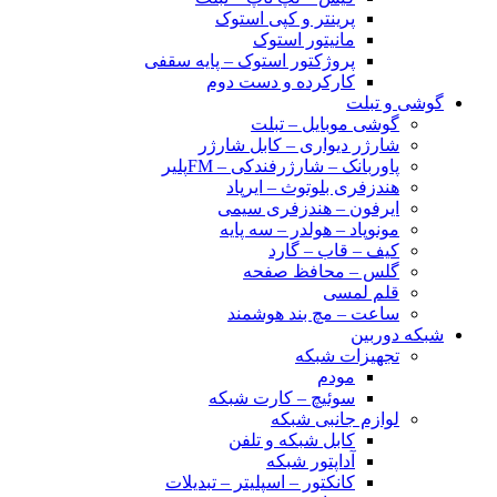
پرینتر و کپی استوک
مانیتور استوک
پروژکتور استوک – پایه سقفی
کارکرده و دست دوم
گوشی و تبلت
گوشی موبایل – تبلت
شارژر دیواری – کابل شارژر
پاوربانک – شارژرفندکی – FMپلیر
هندزفری بلوتوث – ایرپاد
ایرفون – هندزفری سیمی
مونوپاد – هولدر – سه پایه
کیف – قاب – گارد
گلس – محافظ صفحه
قلم لمسی
ساعت – مچ بند هوشمند
شبکه دوربین
تجهیزات شبکه
مودم
سوئیچ – کارت شبکه
لوازم جانبی شبکه
کابل شبکه و تلفن
آداپتور شبکه
کانکتور – اسپلیتر – تبدیلات