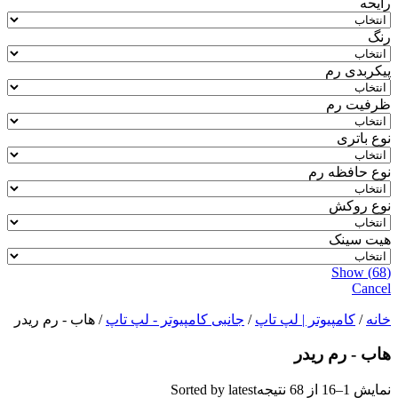
رایحه
رنگ
پیکربدی رم
ظرفیت رم
نوع باتری
نوع حافظه رم
نوع روکش
هیت سینک
Show
(
68
)
Cancel
خانه
/
کامپیوتر | لپ تاپ
/
جانبی کامپیوتر - لپ تاپ
/ هاب - رم ریدر
هاب - رم ریدر
نمایش 1–16 از 68 نتیجه
Sorted by latest