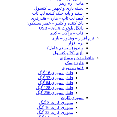
هاب – رم ریدر
دسته بازی و تجهیزات کنسول
استند و پایه خنک کننده لپ تاپ
کیف لپ تاپ – هارد – هندزفری
پاک کننده و کلینر – خمیر سیلیکون
دانگل بلوتوث USB – AUX
قاب – براکت – کدی
نرم افزار – ویندوز – بازی
نرم افزار
ویندوز(سیستم عامل)
بازی PC و کنسول
حافظه ذخیره سازی
هارد دیسک
فلش مموری
فلش مموری 16 گیگ
فلش مموری 32 گیگ
فلش مموری 64 گیگ
فلش مموری 128 گیگ
فلش مموری 256 گیگ
مموری کارت
مموری کارت 8 گیگ
مموری کارت 16 گیگ
مموری کارت 32 گیگ