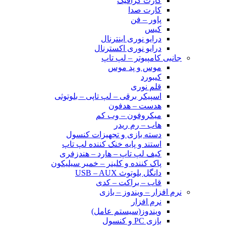
کارت گرافیک
کارت صدا
پاور – فن
کیس
درایو نوری اینترنال
درایو نوری اکسترنال
جانبی کامپیوتر – لپ تاپ
موس و پد موس
کیبورد
قلم نوری
اسپیکر برقی – لپ تاپی – بلوتوثی
هدست – هدفون
میکروفون – وب کم
هاب – رم ریدر
دسته بازی و تجهیزات کنسول
استند و پایه خنک کننده لپ تاپ
کیف لپ تاپ – هارد – هندزفری
پاک کننده و کلینر – خمیر سیلیکون
دانگل بلوتوث USB – AUX
قاب – براکت – کدی
نرم افزار – ویندوز – بازی
نرم افزار
ویندوز(سیستم عامل)
بازی PC و کنسول