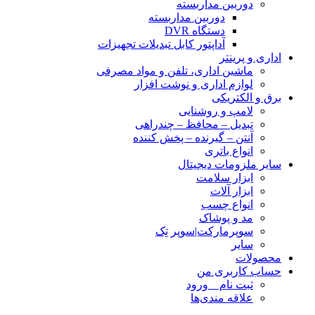
دوربین مداربسته
دوربین مداربسته
دستگاه DVR
آداپتور کابل تبدیلات تجهیزات
اداری و پرینتر
ماشین اداری، تلفن و مواد مصرفی
لوازم اداری و نوشت افزار
برق و الکتریکی
لامپ و روشنایی
تبدیل – محافظ – چندراهی
آنتن – گیرنده – پخش کننده
انواع باتری
سایر ملزومات دیجیتال
ابزار سلامت
ابزار آلات
انواع چسب
مد و پوشاک
سوپرمارکت|سوپر تِک
سایر
محصولات
حساب کاربری من
ثبت نام _ ورود
علاقه مندی‌ها