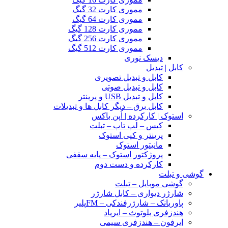
مموری کارت 32 گیگ
مموری کارت 64 گیگ
مموری کارت 128 گیگ
مموری کارت 256 گیگ
مموری کارت 512 گیگ
دیسک نوری
کابل | تبدیل
کابل و تبدیل تصویری
کابل و تبدیل صوتی
کابل و تبدیل USB و پرینتر
کابل برق – دیگر کابل ها و تبدیلات
استوک | کارکرده | اُپن باکس
کیس – لپ تاپ – تبلت
پرینتر و کپی استوک
مانیتور استوک
پروژکتور استوک – پایه سقفی
کارکرده و دست دوم
گوشی و تبلت
گوشی موبایل – تبلت
شارژر دیواری – کابل شارژر
پاوربانک – شارژرفندکی – FMپلیر
هندزفری بلوتوث – ایرپاد
ایرفون – هندزفری سیمی