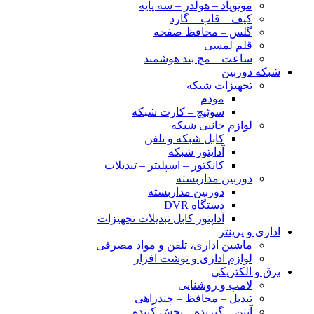
مونوپاد – هولدر – سه پایه
کیف – قاب – گارد
گلس – محافظ صفحه
قلم لمسی
ساعت – مچ بند هوشمند
شبکه دوربین
تجهیزات شبکه
مودم
سوئیچ – کارت شبکه
لوازم جانبی شبکه
کابل شبکه و تلفن
آداپتور شبکه
کانکتور – اسپلیتر – تبدیلات
دوربین مداربسته
دوربین مداربسته
دستگاه DVR
آداپتور کابل تبدیلات تجهیزات
اداری و پرینتر
ماشین اداری، تلفن و مواد مصرفی
لوازم اداری و نوشت افزار
برق و الکتریکی
لامپ و روشنایی
تبدیل – محافظ – چندراهی
آنتن – گیرنده – پخش کننده