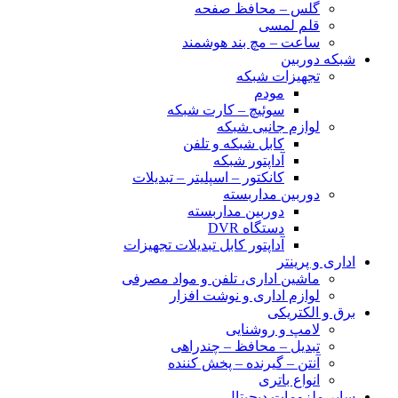
گلس – محافظ صفحه
قلم لمسی
ساعت – مچ بند هوشمند
شبکه دوربین
تجهیزات شبکه
مودم
سوئیچ – کارت شبکه
لوازم جانبی شبکه
کابل شبکه و تلفن
آداپتور شبکه
کانکتور – اسپلیتر – تبدیلات
دوربین مداربسته
دوربین مداربسته
دستگاه DVR
آداپتور کابل تبدیلات تجهیزات
اداری و پرینتر
ماشین اداری، تلفن و مواد مصرفی
لوازم اداری و نوشت افزار
برق و الکتریکی
لامپ و روشنایی
تبدیل – محافظ – چندراهی
آنتن – گیرنده – پخش کننده
انواع باتری
سایر ملزومات دیجیتال