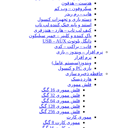
هدست – هدفون
میکروفون – وب کم
هاب – رم ریدر
دسته بازی و تجهیزات کنسول
استند و پایه خنک کننده لپ تاپ
کیف لپ تاپ – هارد – هندزفری
پاک کننده و کلینر – خمیر سیلیکون
دانگل بلوتوث USB – AUX
قاب – براکت – کدی
نرم افزار – ویندوز – بازی
نرم افزار
ویندوز(سیستم عامل)
بازی PC و کنسول
حافظه ذخیره سازی
هارد دیسک
فلش مموری
فلش مموری 16 گیگ
فلش مموری 32 گیگ
فلش مموری 64 گیگ
فلش مموری 128 گیگ
فلش مموری 256 گیگ
مموری کارت
مموری کارت 8 گیگ
مموری کارت 16 گیگ