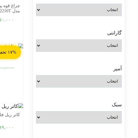
چراغ قوه پ
مدل ZY-2210T
۵۰.۰۰۰
گارانتی
۱۷% تخفیف
چراغ پیشانی ا
۰۰.۰۰۰
آمپر
سبک
کاتر ریل فلزی 5 تیغ UTY
۹۹.۰۰۰