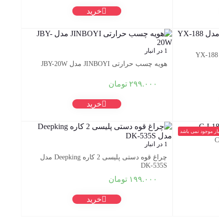
خرید
1 در انبار
هویه چسب حرارتی JINBOYI مدل JBY-20W
۲۹۹.۰۰۰
تومان
خرید
بار موجود نمی باشد
1 در انبار
چراغ قوه دستی پلیسی 2 کاره Deepking مدل
DK-535S
۱۹۹.۰۰۰
تومان
خرید