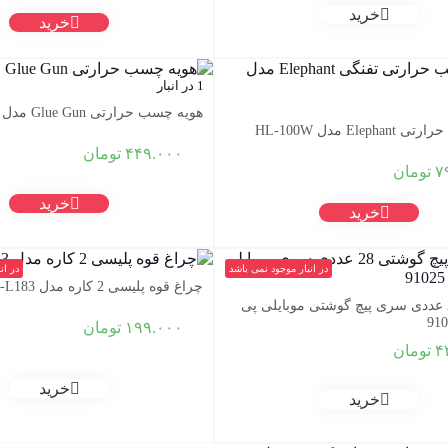
خرید
خرید
1 در انبار
هویه چسب حرارتی Glue Gun مدل YX-188
Elep مدل HL-100W
۴۴۹.۰۰۰
تومان
۷
تومان
خرید
خرید
در انبار موجود نمی باشد
در ان
چراغ قوه پلیسی 2 کاره مدل C-L183
مجموعه 28 عددی سری پیچ گوشتی موبایلی پی
۱۹۹.۰۰۰
تومان
۴
تومان
خرید
خرید