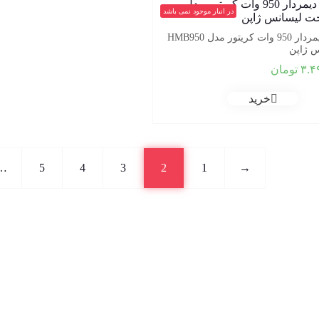
در انبار موجود نمی باشد
هند بلوور دیمردار 950 وات کریتور مدل HMB950
 ژاپن
۳.۴
تومان
خرید
…
5
4
3
2
1
→