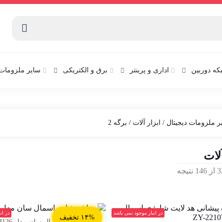
که دوربین
اداری و پرینتر
برق و الکتریکی
سایر ملزومات 
ر ملزومات دیجیتال
/
ابزار آلات
/ برگه 2
آلات
Sorted
by
latest
در انبار موجود نمی باشد
در ان
۱۴% تخفیف
چراغ پیشانی اسمال سان مدل ZY-H136