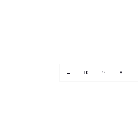
←
10
9
8