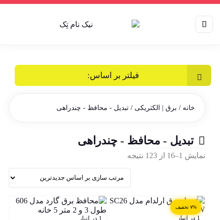
فیلتر بر اساس:
خانه
/
برق | الکتریکی
/ تبدیل - محافظ - چندراهی
تبدیل - محافظ - چندراهی
Sorted
نمایش 1–16 از 123 نتیجه
by
latest
۷% تخفیف
1 در انبار
1 در انبار